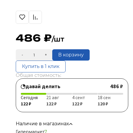
486
/шт
В корзину
-
+
Купить в 1 клик
Общая стоимость:
давай делить
486 ₽
Сегодня
21 авг
4 сент
18 сен
122 ₽
122 ₽
122 ₽
120 ₽
Наличие в магазинах
Гипермаркет
7