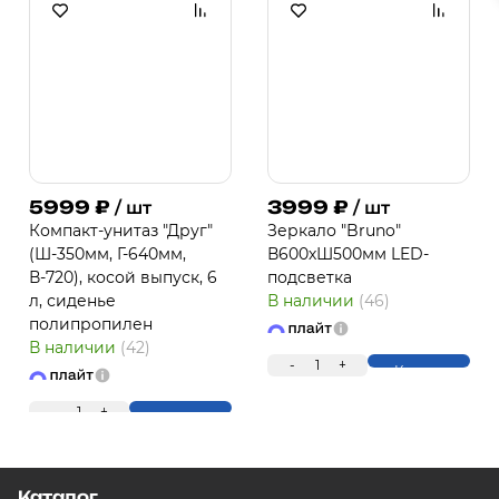
5999
₽
3999
₽
/ шт
/ шт
Компакт-унитаз "Друг"
Зеркало "Bruno"
(Ш-350мм, Г-640мм,
В600хШ500мм LED-
В-720), косой выпуск, 6
подсветка
л, сиденье
В наличии
(46)
полипропилен
В наличии
(42)
-
1
+
Купить
-
1
+
Купить
Каталог