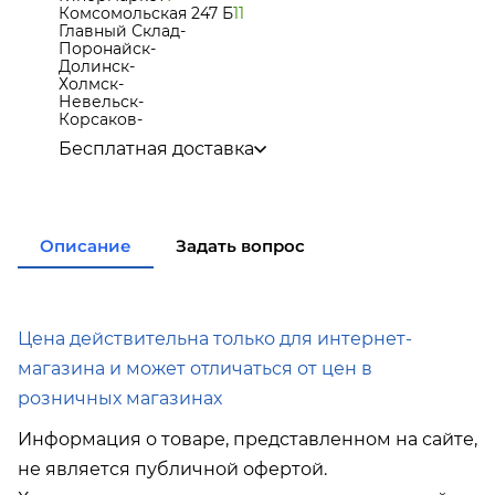
Комсомольская 247 Б
11
Главный Склад
-
Поронайск
-
Долинск
-
Холмск
-
Невельск
-
Корсаков
-
Бесплатная доставка
по городу при покупке
от 15 000р
в города Корсаков, Долинск, Анива при покупке
от 15 000р
в города Холмск, Невельск при покупке
от 35
Описание
Задать вопрос
000р
в город Поронайск при покупке
от 50 000р
Подробнее об условиях доставки
Цена действительна только для интернет-
магазина и может отличаться от цен в
розничных магазинах
Информация о товаре, представленном на сайте,
не является публичной офертой.