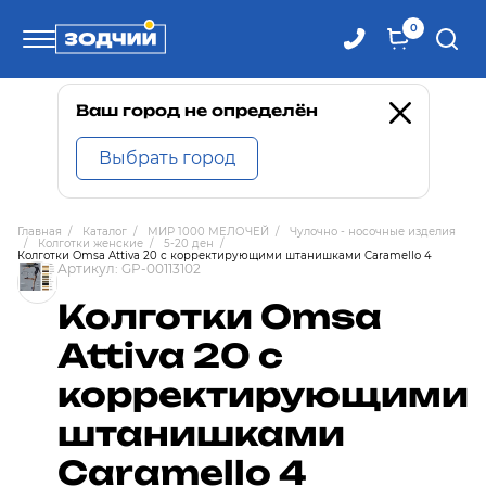
0
Телефоны
Ваш город не определён
Выбрать город
8 800 100-71-71
Главная
/
Каталог
/
МИР 1000 МЕЛОЧЕЙ
/
Чулочно - носочные изделия
/
Колготки женские
/
5-20 ден
/
8 (4242) 30-00-27
Колготки Omsa Attiva 20 с корректирующими штанишками Caramello 4
Артикул:
GP-00113102
Колготки Omsa
8 (4242) 30-00-72
Attiva 20 с
корректирующими
штанишками
Caramello 4