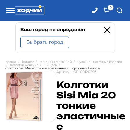
0
Телефоны
Ваш город не определён
Выбрать город
8 800 100-71-71
Главная
/
Каталог
/
МИР 1000 МЕЛОЧЕЙ
/
Чулочно - носочные изделия
/
Колготки женские
/
5-20 ден
/
8 (4242) 30-00-27
Колготки Sisi Mia 20 тонкие эластичные с шортиками Daino 4
Артикул:
GP-00120296
Колготки
8 (4242) 30-00-72
Sisi Mia 20
тонкие
эластичные
с