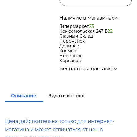
Наличие в магазинах
Гипермаркет
23
Комсомольская 247 Б
22
Главный Склад
-
Поронайск
-
Долинск
-
Холмск
-
Невельск
-
Корсаков
-
Бесплатная доставка
по городу при покупке
от 15
000р
в города Корсаков, Долинск,
Анива при покупке
от 15 000р
Описание
Задать вопрос
в города Холмск, Невельск при
покупке
от 35 000р
в город Поронайск при
покупке
от 50 000р
Подробнее об условиях доставки
Цена действительна только для интернет-
магазина и может отличаться от цен в