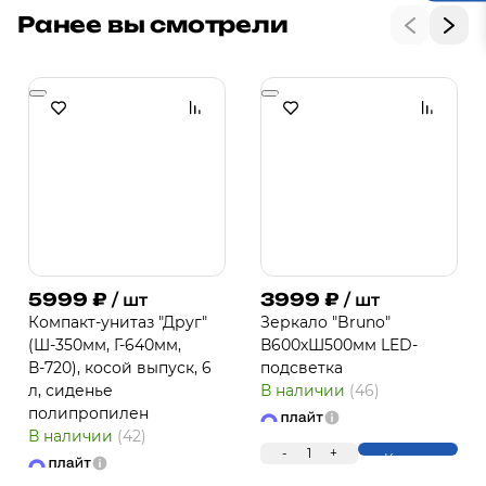
Ранее вы смотрели
5999
₽
3999
₽
/ шт
/ шт
Компакт-унитаз "Друг"
Зеркало "Bruno"
(Ш-350мм, Г-640мм,
В600хШ500мм LED-
В-720), косой выпуск, 6
подсветка
л, сиденье
В наличии
(46)
полипропилен
В наличии
(42)
-
1
+
Купить