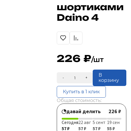
шортиками
Daino 4
226
/шт
В
-
+
корзину
Купить в 1 клик
Общая стоимость:
давай делить
226 ₽
Сегодня
22 авг
5 сент
19 сен
57 ₽
57 ₽
57 ₽
55 ₽