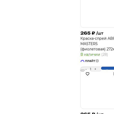
265
₽
/шт
Краска-спрей A
MASTERS
(фиолетовая) 272
В наличии
(28)
-
1
+
Купи