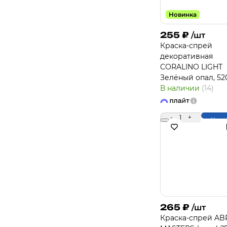
Новинка
255
₽
/шт
Краска-спрей
декоративная
CORALINO LIGHT
Зелёный опал, 52
В наличии
(14)
-
1
+
Купи
265
₽
/шт
Краска-спрей A