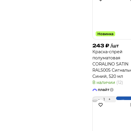
Новинка
243
₽
/шт
Краска-спрей
полуматовая
CORALINO SATIN
RAL5005 Сигналь
Синий, 520 мл
В наличии
(12)
-
1
+
Купи