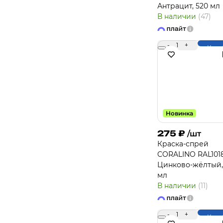
Антрацит, 520 мл
В наличии
(47)
-
1
+
Купи
Новинка
275
₽
/шт
Краска-спрей
CORALINO RAL101
Цинково-жёлтый,
мл
В наличии
(11)
-
1
+
Купи