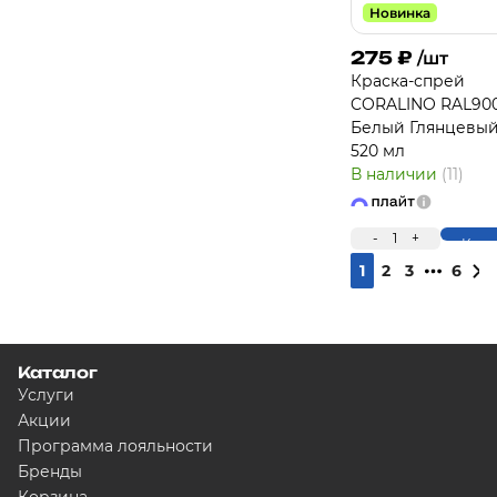
Новинка
275
₽
/шт
Краска-спрей
CORALINO RAL90
Белый Глянцевый
520 мл
В наличии
(11)
-
1
+
Купи
1
2
3
6
Каталог
Услуги
Акции
Программа лояльности
Бренды