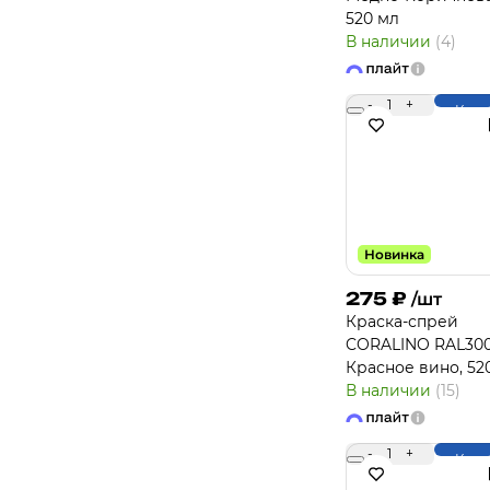
520 мл
В наличии
(4)
-
1
+
Купи
Новинка
275
₽
/шт
Краска-спрей
CORALINO RAL30
Красное вино, 52
В наличии
(15)
-
1
+
Купи