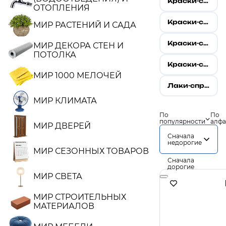
Краски-спрей коррозийно-стойкие
ОТОПЛЕНИЯ
Краски-спрей с металл. эффектом
МИР РАСТЕНИЙ И САДА
Краски-спрей термостойкие, герметизирующие
МИР ДЕКОРА СТЕН И
ПОТОЛКА
Краски-спрей флюоресцентные
МИР 1000 МЕЛОЧЕЙ
Лаки-спрей
МИР КЛИМАТА
По
По
популярности
алфа
МИР ДВЕРЕЙ
Сначала
недорогие
МИР СЕЗОННЫХ ТОВАРОВ
Сначала
дорогие
МИР СВЕТА
МИР СТРОИТЕЛЬНЫХ
МАТЕРИАЛОВ