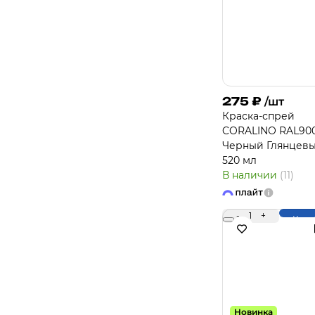
275
₽
/шт
Краска-спрей
CORALINO RAL90
Черный Глянцевы
520 мл
В наличии
(11)
-
1
+
Купи
Новинка