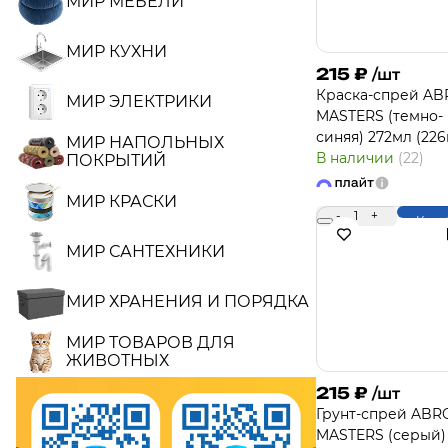
МИР МЕБЕЛИ
МИР КУХНИ
215
₽
/шт
Краска-спрей A
МИР ЭЛЕКТРИКИ
MASTERS (темно-
синяя) 272мл (226
МИР НАПОЛЬНЫХ
В наличии
(22)
ПОКРЫТИЙ
МИР КРАСКИ
-
1
+
Купи
МИР САНТЕХНИКИ
МИР ХРАНЕНИЯ И ПОРЯДКА
МИР ТОВАРОВ ДЛЯ
ЖИВОТНЫХ
215
₽
/шт
Грунт-спрей ABR
MASTERS (серый)