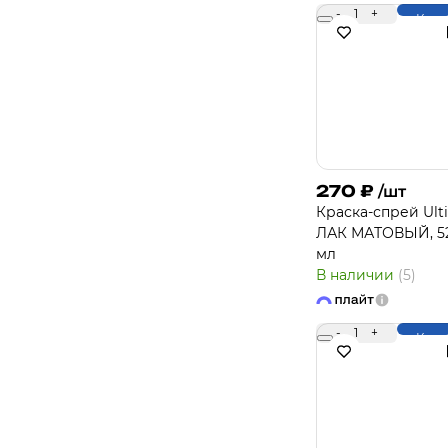
-
1
+
Купи
270
₽
/шт
Краска-спрей Ult
ЛАК МАТОВЫЙ, 5
мл
В наличии
(5)
-
1
+
Купи