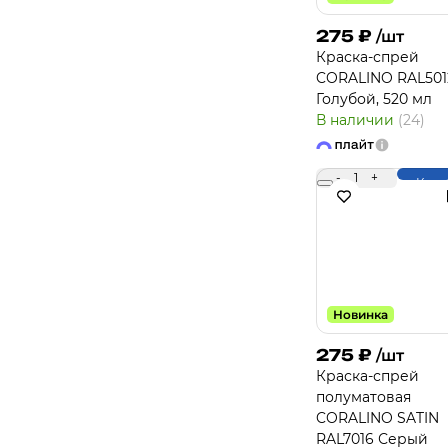
275
₽
/шт
Краска-спрей
CORALINO RAL501
Голубой, 520 мл
В наличии
(24)
-
1
+
Купи
Новинка
275
₽
/шт
Краска-спрей
полуматовая
CORALINO SATIN
RAL7016 Серый