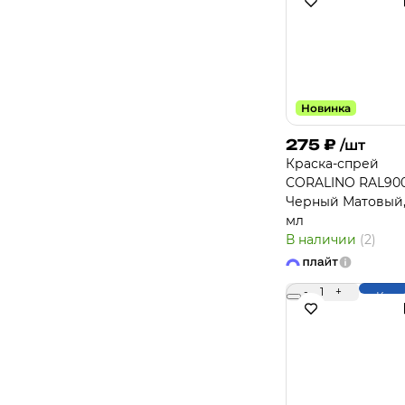
Новинка
275
₽
/шт
Краска-спрей
CORALINO RAL90
Черный Матовый,
мл
В наличии
(2)
-
1
+
Купи