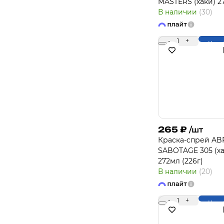
MASTERS (хаки) 2
В наличии
(30)
-
1
+
Купи
265
₽
/шт
Краска-спрей A
SABOTAGE 305 (ха
272мл (226г)
В наличии
(20)
-
1
+
Купи