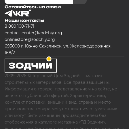
Оставайтесь на связи
Наши контакты
8 800 100-71-71
contact-center@zodchiy.org
onlinestore@zodchiy.org
693000 г. Южно-Сахалинск, ул. Железнодорожная,
168/2
2009–2026 © Торговый Дом Зодчий — магазин
строительных материалов. Все права защищены.
Информация о товаре, представленном на сайте, не
является публичной офертой. Характеристики,
комплект поставки, внешний вид, страна и место
производства товара могут отличаться от указанных
или могут быть изменены производителем без
отображения в каталоге магазина «ТД Зодчий».
Условия приобретения товара требуют согласования с