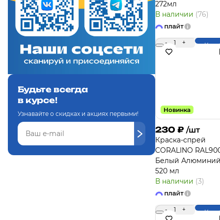
272мл
В наличии
(76)
-
1
+
Купи
Будьте всегда
в курсе!
Новинка
Узнавайте о скидках и акциях первыми!
230
₽
/шт
Краска-спрей
CORALINO RAL90
Белый Алюминий
520 мл
В наличии
(3)
-
1
+
Купи