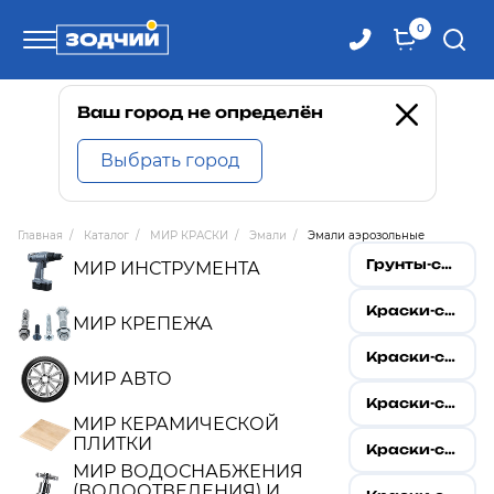
0
Телефоны
Ваш город не определён
Выбрать город
8 800 100-71-71
Главная
/
Каталог
/
МИР КРАСКИ
/
Эмали
/
Эмали аэрозольные
8 (4242) 30-00-27
Грунты-спрей под эмаль универсальные
МИР ИНСТРУМЕНТА
Краски-спрей бытовые
8 (4242) 30-00-72
МИР КРЕПЕЖА
Краски-спрей декоративные
МИР АВТО
Краски-спрей для пластика
МИР КЕРАМИЧЕСКОЙ
ПЛИТКИ
Краски-спрей защитные удаляемые
МИР ВОДОСНАБЖЕНИЯ
(ВОДООТВЕДЕНИЯ) И