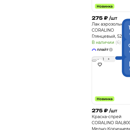
Новинка
275
₽
/шт
Лак аэрозольный
CORALINO
Глянцевый, 520 м
В наличии
(6)
-
1
+
Купи
Новинка
275
₽
/шт
Краска-спрей
CORALINO RAL80
Медно-Коричнев