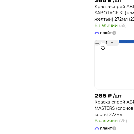
265
₽
/шт
Краска-спрей A
SABOTAGE 31 (тем
желтый) 272мл (2
В наличии
(35)
-
1
+
Купи
265
₽
/шт
Краска-спрей A
MASTERS (слонов
кость) 272мл
В наличии
(26)