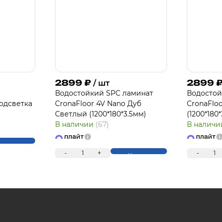
2899
₽
2899
/ шт
П
Водостойкий SPC ламинат
Водостой
одсветка
CronaFloor 4V Nano Дуб
CronaFlo
Светлый (1200*180*3.5мм)
(1200*180
В наличии
(67)
В налич
упить
-
1
+
-
1
Купить
Для клиентов всех банков