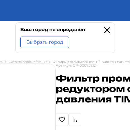
Ваш город не определён
Выбрать город
ИЯ
/
Система водоснабжения
/
Фильтры для питьевой воды
/
Фильтры магистр
Артикул:
GP-00075212
Фильтр пром
редуктором
давления TIM