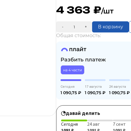
4 363
/шт
В корзину
-
+
Общая стоимость:
Разбить платеж
на 4 части
Сегодня
17 августа
24 августа
1 090,75
₽
1 090,75
₽
1 090,75
₽
давай делить
Сегодня
24 авг
7 сент
1091 ₽
1091 ₽
1091 ₽