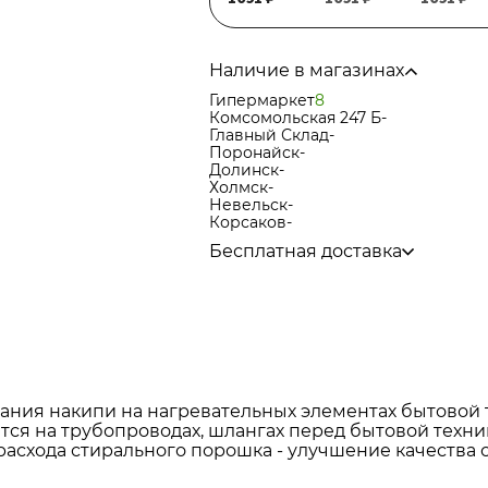
Наличие в магазинах
Гипермаркет
8
Комсомольская 247 Б
-
Главный Склад
-
Поронайск
-
Долинск
-
Холмск
-
Невельск
-
Корсаков
-
Бесплатная доставка
по городу при покупке
от 15 000р
в города Корсаков, Долинск, Ани
в города Холмск, Невельск при п
в город Поронайск при покупке
о
Подробнее об условиях доставки
ания накипи на нагревательных элементах бытовой 
ется на трубопроводах, шлангах перед бытовой техн
расхода стирального порошка - улучшение качества 