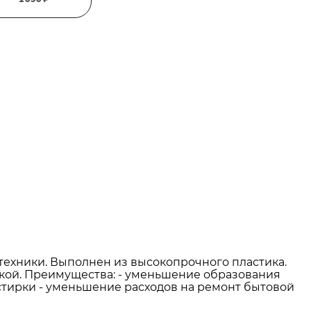
ва при покупке
от 15 000р
окупке
от 35 000р
т 50 000р
техники. Выполнен из высокопрочного пластика.
икой. Преимущества: - уменьшение образования
стирки - уменьшение расходов на ремонт бытовой