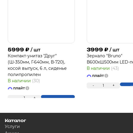
5999
₽
3999
₽
/ шт
/ шт
Компакт-унитаз "Друг"
Зеркало "Bruno"
(Ш-350мм, Г-640мм, В-720),
В600хШ500мм LED-п
косой выпуск, 6 л, сиденье
В наличии
(43)
полипропилен
В наличии
(30)
-
1
+
К
-
1
+
Купить
Каталог
Услуги