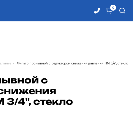
0
альные
/
Фильтр промывной с редуктором снижения давления TIM 3/4", стекло
ывной с
 снижения
 3/4", стекло