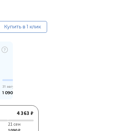
Купить в 1 клик
31 августа
1 090,75
₽
4 363 ₽
21 сен
1090 ₽