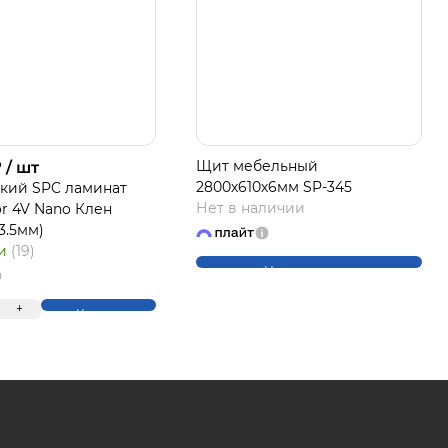
₽
Щит мебельный
/ шт
ЛАЙТ
2800х610х6мм SP-345
кий SPC ламинат
Нет в наличии
or 4V Nano Клен
*3.5мм)
ии
(19)
Нет в наличии
+
Купить