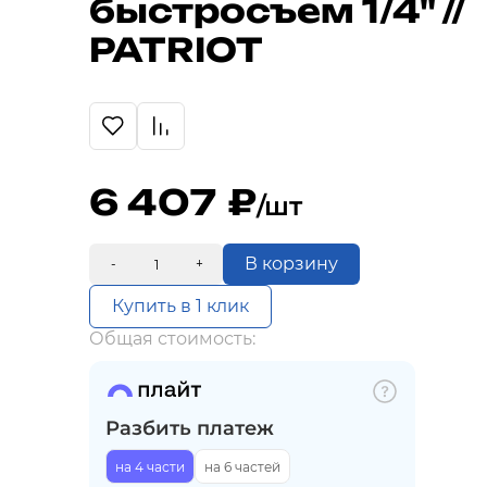
быстросъем 1/4" //
PATRIOT
6 407
/шт
В корзину
-
+
Купить в 1 клик
Общая стоимость:
Разбить платеж
на 4 части
на 6 частей