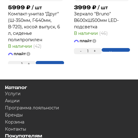
5999
₽
3999
₽
/ шт
/ шт
Компакт-унитаз "Друг"
Зеркало "Bruno"
(Ш-350мм, Г-640мм,
В600хШ500мм LED-
В-720), косой выпуск, 6
подсветка
л, сиденье
В наличии
(46)
полипропилен
В наличии
(42)
-
1
+
ПЛ
Купить
-
1
+
Купить
Каталог
Услуги
Акции
Программа лояльности
Бренды
Для клиентов всех банков
Корзина
Контакты
Покупателям