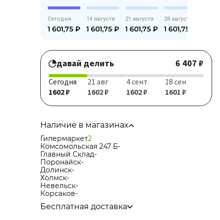
Сегодня
14 августа
21 августа
28 августа
1 601,75
₽
1 601,75
₽
1 601,75
₽
1 601,75
₽
давай делить
6 407 ₽
Сегодня
21 авг
4 сент
18 сен
1602 ₽
1602 ₽
1602 ₽
1601 ₽
Наличие в магазинах
Гипермаркет
2
Комсомольская 247 Б
-
Главный Склад
-
Поронайск
-
Долинск
-
Холмск
-
Невельск
-
Корсаков
-
Бесплатная доставка