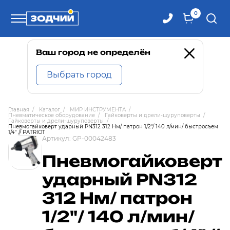
0
Телефоны
Ваш город не определён
Выбрать город
8 800 100-71-71
Главная
/
Каталог
/
МИР ИНСТРУМЕНТА
/
Пневматическое оборудование
/
Гайковерты и дрели-шуруповерты
/
8 (4242) 30-00-27
Гайковерты и дрели-шуруповерты
/
Пневмогайковерт ударный PN312 312 Нм/ патрон 1/2"/ 140 л/мин/ быстросъем
1/4" // PATRIOT
Артикул:
GP-00042483
8 (4242) 30-00-72
Пневмогайковерт
ударный PN312
312 Нм/ патрон
1/2"/ 140 л/мин/