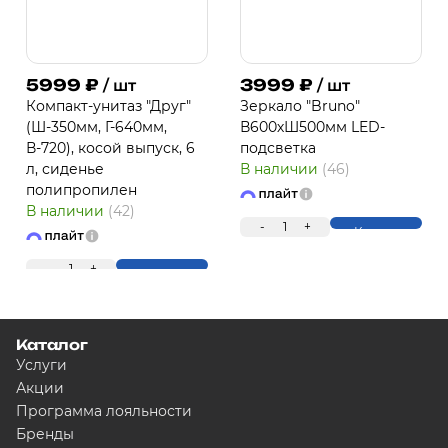
5999
₽
3999
₽
/ шт
/ шт
Компакт-унитаз "Друг"
Зеркало "Bruno"
(Ш-350мм, Г-640мм,
В600хШ500мм LED-
В-720), косой выпуск, 6
подсветка
л, сиденье
В наличии
(46)
полипропилен
В наличии
(42)
-
1
+
Купить
ПЛ
-
1
+
Купить
Каталог
Услуги
Акции
Программа лояльности
Бренды