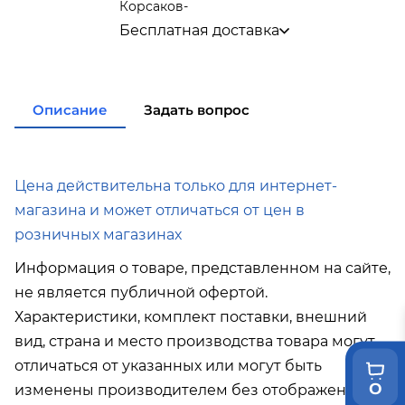
Корсаков
-
Бесплатная доставка
по городу при покупке
от 15 000р
в города Корсаков, Долинск, Анива при
покупке
от 15 000р
в города Холмск, Невельск при покупке
Описание
Задать вопрос
от 35 000р
в город Поронайск при покупке
от 50
000р
Подробнее об условиях доставки
Цена действительна только для интернет-
магазина и может отличаться от цен в
розничных магазинах
Информация о товаре, представленном на сайте,
не является публичной офертой.
Характеристики, комплект поставки, внешний
вид, страна и место производства товара могут
отличаться от указанных или могут быть
0
изменены производителем без отображения в