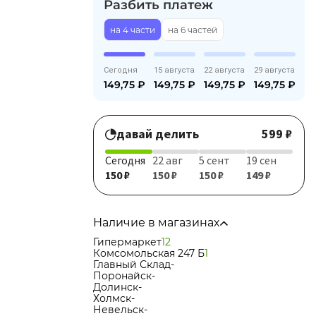
Разбить платеж
на 4 части
на 6 частей
Сегодня
15 августа
22 августа
29 августа
149,75
₽
149,75
₽
149,75
₽
149,75
₽
давай делить
599 ₽
Сегодня
22 авг
5 сент
19 сен
150 ₽
150 ₽
150 ₽
149 ₽
Наличие в магазинах
Гипермаркет
12
Комсомольская 247 Б
1
Главный Склад
-
Поронайск
-
Долинск
-
Холмск
-
Невельск
-