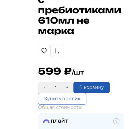
пребиотиками
610мл не
марка
599
/шт
В корзину
-
+
Купить в 1 клик
Общая стоимость: