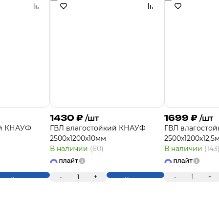
1430
₽
1699
₽
/шт
/шт
ий КНАУФ
ГВЛ влагостойкий КНАУФ
ГВЛ влагосто
2500х1200х10мм
2500х1200х12,5
В наличии
(60)
В наличии
(143
-
1
+
-
1
+
Купить
Купить