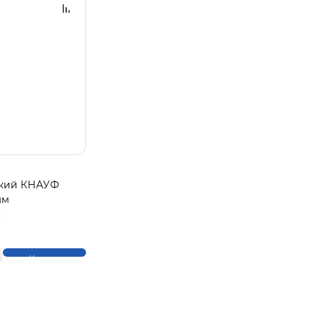
йкий КНАУФ
мм
)
Купить