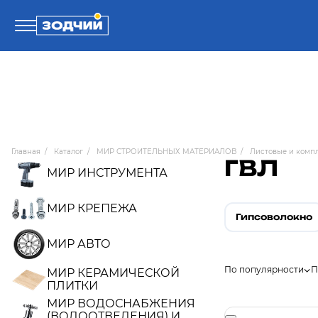
Телефоны
8 800 100-71-71
Главная
/
Каталог
/
МИР СТРОИТЕЛЬНЫХ МАТЕРИАЛОВ
/
Листовые и комп
ГВЛ
8 (4242) 30-00-27
МИР ИНСТРУМЕНТА
8 (4242) 30-00-72
МИР КРЕПЕЖА
Гипсоволокно
МИР АВТО
По популярности
П
МИР КЕРАМИЧЕСКОЙ
ПЛИТКИ
МИР ВОДОСНАБЖЕНИЯ
(ВОДООТВЕДЕНИЯ) И