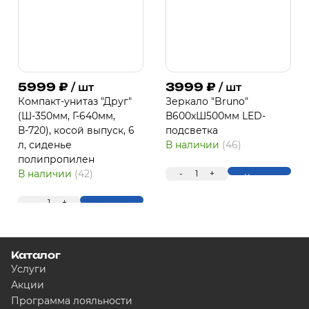
5999
₽
3999
₽
/ шт
/ шт
Компакт-унитаз "Друг"
Зеркало "Bruno"
(Ш-350мм, Г-640мм,
В600хШ500мм LED-
В-720), косой выпуск, 6
подсветка
л, сиденье
В наличии
(46)
полипропилен
В наличии
(42)
-
1
+
Купить
-
1
+
Купить
Каталог
Услуги
Акции
Программа лояльности