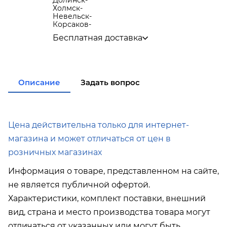
Долинск
-
Холмск
-
Невельск
-
Корсаков
-
Бесплатная доставка
по городу при покупке
от 15 000р
в города Корсаков, Долинск, Анива при
покупке
от 15 000р
в города Холмск, Невельск при покупке
от
Описание
Задать вопрос
35 000р
в город Поронайск при покупке
от 50 000р
Подробнее об условиях доставки
Цена действительна только для интернет-
магазина и может отличаться от цен в
розничных магазинах
Информация о товаре, представленном на сайте,
не является публичной офертой.
Характеристики, комплект поставки, внешний
вид, страна и место производства товара могут
отличаться от указанных или могут быть