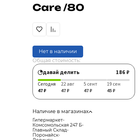
Care /80
Нет в наличии
Общая стоимость:
давай делить
186 ₽
Сегодня
22 авг
5 сент
19 сен
47 ₽
47 ₽
47 ₽
45 ₽
Наличие в магазинах
Гипермаркет
-
Комсомольская 247 Б
-
Главный Склад
-
Поронайск
-