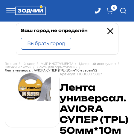
0
Телефоны
Ваш город не определён
Выбрать город
8 800 100-71-71
Главная
/
Каталог
/
МИР ИНСТРУМЕНТА
/
Малярный инструмент
/
Пленки и скотчи
/
Ленты для герметизации
/
8 (4242) 30-00-27
Лента универсал. AVIORA СУПЕР (TPL) 50мм*10м серая//72
Артикул:
П0000019867
Лента
8 (4242) 30-00-72
универсал.
AVIORA
СУПЕР (TPL)
50мм*10м