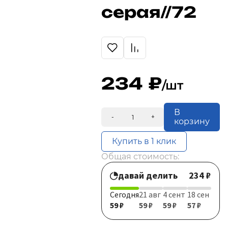
серая//72
234
/шт
В
-
+
корзину
Купить в 1 клик
Общая стоимость:
давай делить
234 ₽
Сегодня
21 авг
4 сент
18 сен
59 ₽
59 ₽
59 ₽
57 ₽