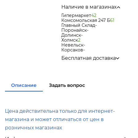
Наличие в магазинах
Гипермаркет
42
Комсомольская 247 Б
61
Главный Склад
-
Поронайск
-
Долинск
-
Холмск
2
Невельск
-
Корсаков
-
Бесплатная доставка
по городу при покупке
от 15
000р
в города Корсаков, Долинск,
Анива при покупке
от 15 000р
Описание
Задать вопрос
в города Холмск, Невельск
при покупке
от 35 000р
в город Поронайск при
покупке
от 50 000р
Подробнее об условиях доставки
Цена действительна только для интернет-
магазина и может отличаться от цен в
розничных магазинах