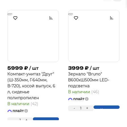
5999
₽
3999
₽
/ шт
/ шт
Компакт-унитаз "Друг"
Зеркало "Bruno"
(Ш-350мм, Г-640мм,
В600хШ500мм LED-
В-720), косой выпуск, 6
подсветка
л, сиденье
В наличии
(46)
полипропилен
В наличии
(42)
-
1
+
Купить
-
1
+
Купить