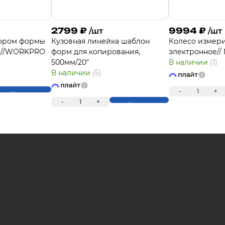
2799
₽
9994
₽
/шт
/шт
тором формы
Кузовная линейка шаблон
Колесо измер
 //WORKPRO
форм для копирования,
электронное// 
500мм/20"
В наличии
(1)
В наличии
(5)
-
1
+
Купить
-
1
+
Купить