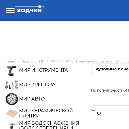
Телефоны
8 800 100-71-71
Главная
/
Каталог
/
МИР ИНСТРУМЕНТА
/
Измерительно-разметочный инст
8 (4242) 30-00-27
Кузовные лин
МИР ИНСТРУМЕНТА
8 (4242) 30-00-72
МИР КРЕПЕЖА
По популярности
П
МИР АВТО
МИР КЕРАМИЧЕСКОЙ
ПЛИТКИ
МИР ВОДОСНАБЖЕНИЯ
(ВОДООТВЕДЕНИЯ) И