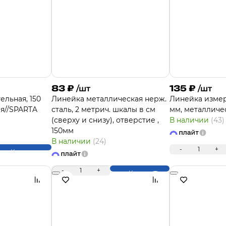
83
₽
135
₽
/шт
/шт
льная, 150
Линейка металлическая нерж.
Линейка измер
я//SPARTA
сталь, 2 метрич. шкалы в см
мм, металличе
(сверху и снизу), отверстие ,
В наличии
(43)
150мм
В наличии
(24)
-
1
+
Купить
-
1
+
Купить