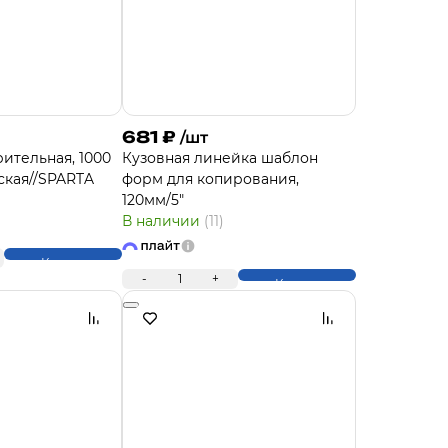
681
₽
/шт
ительная, 1000
Кузовная линейка шаблон
ская//SPARTA
форм для копирования,
120мм/5"
В наличии
(11)
Купить
-
1
+
Купить