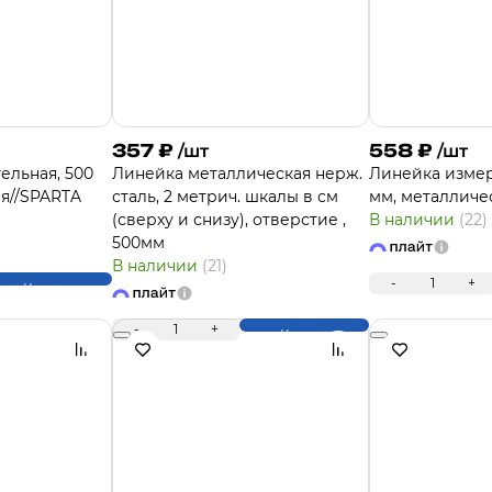
357
₽
558
₽
/шт
/шт
ельная, 500
Линейка металлическая нерж.
Линейка измер
я//SPARTA
сталь, 2 метрич. шкалы в см
мм, металличе
(сверху и снизу), отверстие ,
В наличии
(22)
500мм
В наличии
(21)
-
1
+
Купить
-
1
+
Купить