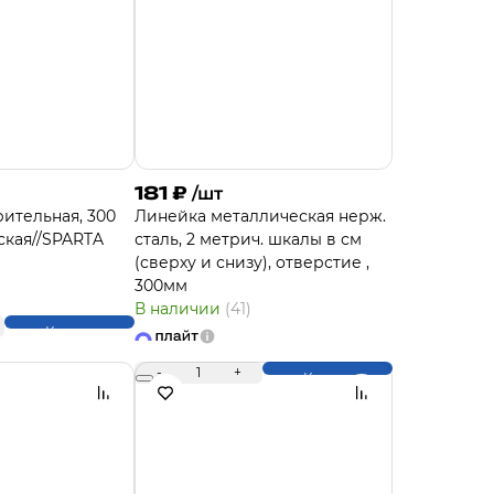
181
₽
/шт
ительная, 300
Линейка металлическая нерж.
ская//SPARTA
сталь, 2 метрич. шкалы в см
(сверху и снизу), отверстие ,
300мм
В наличии
(41)
Купить
-
1
+
Купить