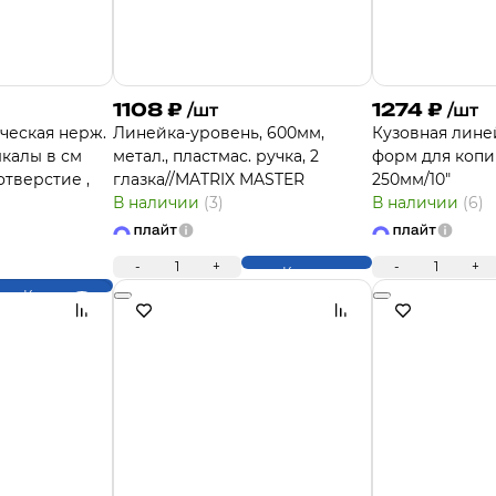
1108
₽
1274
₽
/шт
/шт
ческая нерж.
Линейка-уровень, 600мм,
Кузовная лине
шкалы в см
метал., пластмас. ручка, 2
форм для копи
 отверстие ,
глазка//MATRIX MASTER
250мм/10"
В наличии
(3)
В наличии
(6)
-
1
+
-
1
+
Купить
Купить