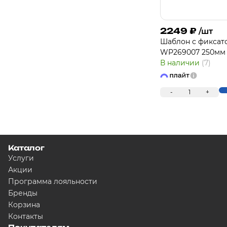
2249
₽
/шт
Шаблон с фикса
WP269007 250мм
В наличии
(7)
-
1
+
Каталог
Услуги
Акции
Программа лояльности
Бренды
Корзина
Контакты