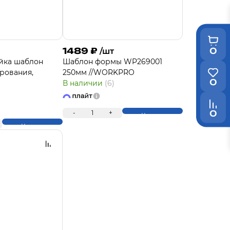
0
1489
₽
/шт
йка шаблон
Шаблон формы WP269001
рования,
250мм //WORKPRO
0
В наличии
(6)
0
-
1
+
Купить
Купить