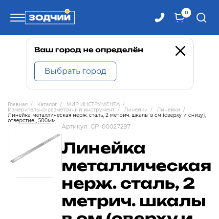
0
Телефоны
Ваш город не определён
Выбрать город
8 800 100-71-71
Главная
/
Каталог
/
МИР ИНСТРУМЕНТА
/
Измерительно-разметочный инструмент
/
Линейки
/
Линейки
/
8 (4242) 30-00-27
Линейка металлическая нерж. сталь, 2 метрич. шкалы в см (сверху и снизу),
отверстие , 500мм
Артикул:
GP-00027297
8 (4242) 30-00-72
Линейка
металлическая
нерж. сталь, 2
метрич. шкалы
в см (сверху и