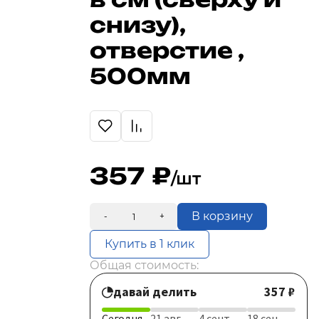
снизу),
отверстие ,
500мм
357
/шт
В корзину
-
+
Купить в 1 клик
Общая стоимость:
давай делить
357 ₽
Сегодня
21 авг
4 сент
18 сен