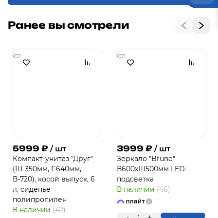
Ранее вы смотрели
5999
₽
3999
₽
/ шт
/ шт
Компакт-унитаз "Друг"
Зеркало "Bruno"
(Ш-350мм, Г-640мм,
В600хШ500мм LED-
В-720), косой выпуск, 6
подсветка
л, сиденье
В наличии
(46)
полипропилен
В наличии
(42)
-
1
+