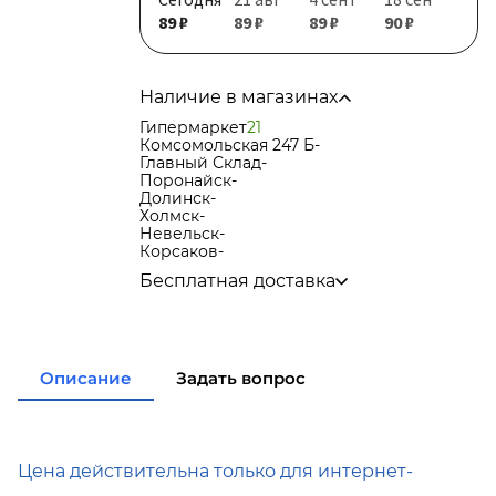
89 ₽
89 ₽
89 ₽
90 ₽
Наличие в магазинах
Гипермаркет
21
Комсомольская 247 Б
-
Главный Склад
-
Поронайск
-
Долинск
-
Холмск
-
Невельск
-
Корсаков
-
Бесплатная доставка
по городу при покупке
от 15 000р
в города Корсаков, Долинск, Анива при
покупке
от 15 000р
в города Холмск, Невельск при покупке
Описание
Задать вопрос
от 35 000р
в город Поронайск при покупке
от 50
000р
Подробнее об условиях доставки
Цена действительна только для интернет-