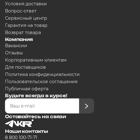
Условия доставки
Сегодня
Вопрос-ответ
5000
₽
Сервисный центр
Гарантия на товар
Возврат товара
Компания
Добавляйте товары в корзину
Вакансии
Отзывы
Корпоративным клиентам
Оплачивайте сегодня только
25
% к
Для поставщиков
любого банка
Политика конфиденциальности
Пользовательское соглашение
Публичная оферта
Получайте товар выбранный спос
Будьте всегда в курсе!
Оставшиеся части будут списывать
Оставайтесь на связи
графику
Наши контакты
8 800 100-71-71