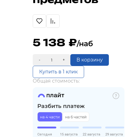
5 138
/наб
В корзину
-
+
Купить в 1 клик
Общая стоимость:
Разбить платеж
на 4 части
на 6 частей
Сегодня
15 августа
22 августа
29 августа