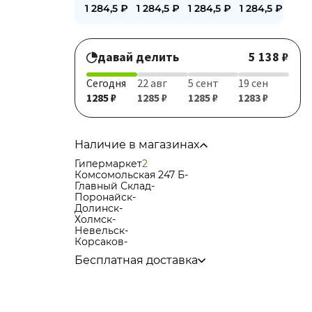
1 284,5
₽
1 284,5
₽
1 284,5
₽
1 284,5
₽
давай делить
5 138 ₽
Сегодня
22 авг
5 сент
19 сен
1285 ₽
1285 ₽
1285 ₽
1283 ₽
Наличие в магазинах
Гипермаркет
2
Комсомольская 247 Б
-
Главный Склад
-
Поронайск
-
Долинск
-
Холмск
-
Невельск
-
Корсаков
-
Бесплатная доставка
по городу при покупке
от 15 000р
в города Корсаков, Долинск, Анива при
покупке
от 15 000р