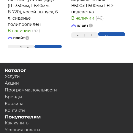
(Ш-350мм, Г-640мм,
В600хШ500мм LED-
В-720), косой выпуск, 6
подсветка
л, сиденье
В наличии
(46)
полипропилен
ПЛ
В наличии
(42)
-
1
+
Купить
-
1
+
Купить
Каталог
Услуги
Акции
Программа лояльности
Для клиентов всех банков
Бренды
Корзина
Контакты
Разбейте оплату на час
Покупателям
Как купить
Условия оплаты