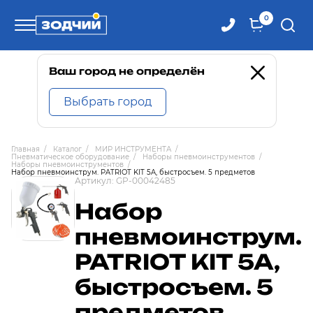
0
Телефоны
Ваш город не определён
Выбрать город
8 800 100-71-71
Главная
/
Каталог
/
МИР ИНСТРУМЕНТА
/
Пневматическое оборудование
/
Наборы пневмоинструментов
/
8 (4242) 30-00-27
Наборы пневмоинструментов
/
Набор пневмоинструм. PATRIOT KIT 5A, быстросъем. 5 предметов
Артикул:
GP-00042485
8 (4242) 30-00-72
Набор
пневмоинструм.
PATRIOT KIT 5A,
быстросъем. 5
предметов