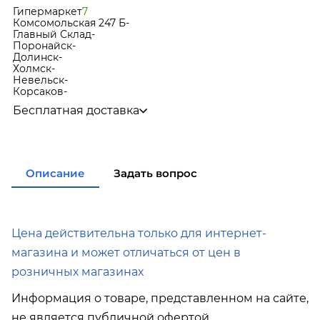
Гипермаркет
7
Комсомольская 247 Б
-
Главный Склад
-
Поронайск
-
Долинск
-
Холмск
-
Невельск
-
Корсаков
-
Бесплатная доставка
по городу при покупке
от 15 000р
в города Корсаков, Долинск, Анива при покупке
от 15 00
в города Холмск, Невельск при покупке
от 35 000р
в город Поронайск при покупке
от 50 000р
Описание
Задать вопрос
Подробнее об условиях доставки
Цена действительна только для интернет-
магазина и может отличаться от цен в
розничных магазинах
Информация о товаре, представленном на сайте,
не является публичной офертой.