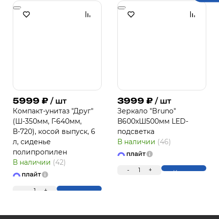
5999
₽
3999
₽
/ шт
/ шт
Компакт-унитаз "Друг"
Зеркало "Bruno"
(Ш-350мм, Г-640мм,
В600хШ500мм LED-
В-720), косой выпуск, 6
подсветка
л, сиденье
В наличии
(46)
полипропилен
В наличии
(42)
-
1
+
Купить
-
1
+
Купить