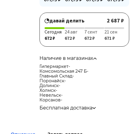
давай делить
2 687 ₽
Сегодня
24 авг
7 сент
21 сен
672 ₽
672 ₽
672 ₽
671 ₽
Наличие в магазинах
Гипермаркет
-
Комсомольская 247 Б
-
Главный Склад
-
Поронайск
-
Долинск
-
Холмск
-
Невельск
-
Корсаков
-
Бесплатная доставка
по городу при покупке
от 15 000р
в города Корсаков, Долинск, Анива при
покупке
от 15 000р
в города Холмск, Невельск при покупке