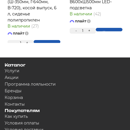
(Ш-350мм, Г-640мм,
В600хШ500мм LED-
В-720), косой выпуск, 6
подсветка
л, сиденье
В наличии
(42)
полипропилен
ПЛ
В наличии
(27)
-
1
+
Купить
-
1
+
Купить
Каталог
Услуги
Акции
Программа лояльности
Для клиентов всех банков
Бренды
Корзина
Контакты
Разбейте оплату на ч
Покупателям
Как купить
Условия оплаты
Условия доставки