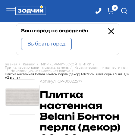
0
Телефоны
Ваш город не определён
Выбрать город
8 800 100-71-71
Главная
/
Каталог
/
МИР КЕРАМИЧЕСКОЙ ПЛИТКИ
/
Плитка, керамогранит, мозаика, камень
/
Керамическая плитка настенная
8 (4242) 30-00-27
/
Не коллекционная настенная плитка
/
Плитка настенная Belani Бонтон перла (декор) 60х30см. цвет серый 9 шт. 1,62
м2 в упак
Артикул:
GP-00022577
8 (4242) 30-00-72
Плитка
настенная
Belani Бонтон
перла (декор)