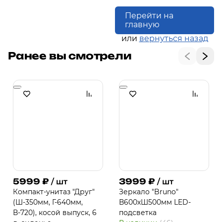
Перейти на
главную
или
вернуться назад
Ранее вы смотрели
5999
₽
3999
₽
/ шт
/ шт
Компакт-унитаз "Друг"
Зеркало "Bruno"
(Ш-350мм, Г-640мм,
В600хШ500мм LED-
В-720), косой выпуск, 6
подсветка