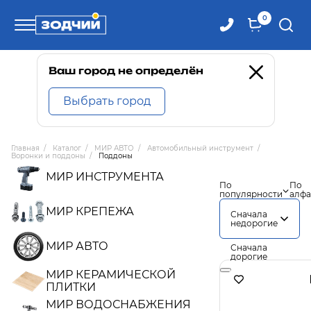
0
Телефоны
Ваш город не определён
Выбрать город
8 800 100-71-71
Главная
/
Каталог
/
МИР АВТО
/
Автомобильный инструмент
/
Воронки и поддоны
/
Поддоны
8 (4242) 30-00-27
МИР ИНСТРУМЕНТА
По
По
популярности
алфа
8 (4242) 30-00-72
МИР КРЕПЕЖА
Сначала
недорогие
МИР АВТО
Сначала
дорогие
МИР КЕРАМИЧЕСКОЙ
ПЛИТКИ
МИР ВОДОСНАБЖЕНИЯ