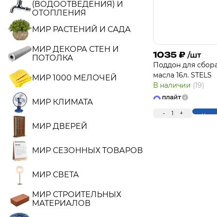
(ВОДООТВЕДЕНИЯ) И
ОТОПЛЕНИЯ
МИР РАСТЕНИЙ И САДА
МИР ДЕКОРА СТЕН И
1035
₽
/шт
ПОТОЛКА
Поддон для сбор
масла 16л. STELS
МИР 1000 МЕЛОЧЕЙ
В наличии
(19)
МИР КЛИМАТА
-
1
+
Купи
МИР ДВЕРЕЙ
МИР СЕЗОННЫХ ТОВАРОВ
МИР СВЕТА
МИР СТРОИТЕЛЬНЫХ
МАТЕРИАЛОВ