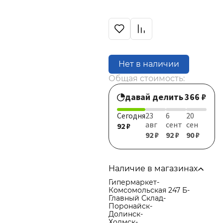
Нет в наличии
Общая стоимость:
давай делить
366 ₽
Сегодня
23
6
20
авг
сент
сен
92 ₽
92 ₽
92 ₽
90 ₽
Наличие в магазинах
Гипермаркет
-
Комсомольская 247 Б
-
Главный Склад
-
Поронайск
-
Долинск
-
Холмск
-