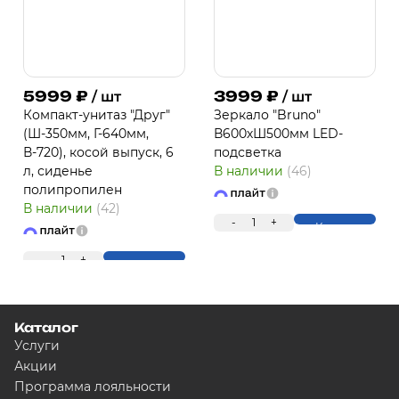
5999
₽
3999
₽
/ шт
/ шт
Компакт-унитаз "Друг"
Зеркало "Bruno"
(Ш-350мм, Г-640мм,
В600хШ500мм LED-
В-720), косой выпуск, 6
подсветка
л, сиденье
В наличии
(46)
полипропилен
В наличии
(42)
-
1
+
Купить
-
1
+
Купить
Каталог
Услуги
Акции
Программа лояльности