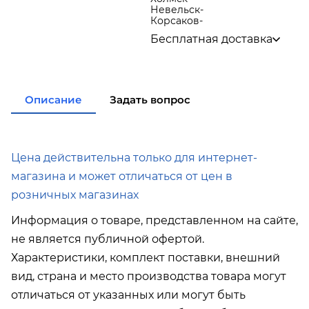
Невельск
-
Корсаков
-
Бесплатная доставка
по городу при покупке
от 15
000р
в города Корсаков, Долинск,
Анива при покупке
от 15
Описание
Задать вопрос
000р
в города Холмск, Невельск
при покупке
от 35 000р
в город Поронайск при
покупке
от 50 000р
Цена действительна только для интернет-
Подробнее об условиях доставки
магазина и может отличаться от цен в
розничных магазинах
Информация о товаре, представленном на сайте,
не является публичной офертой.
Характеристики, комплект поставки, внешний
вид, страна и место производства товара могут
отличаться от указанных или могут быть