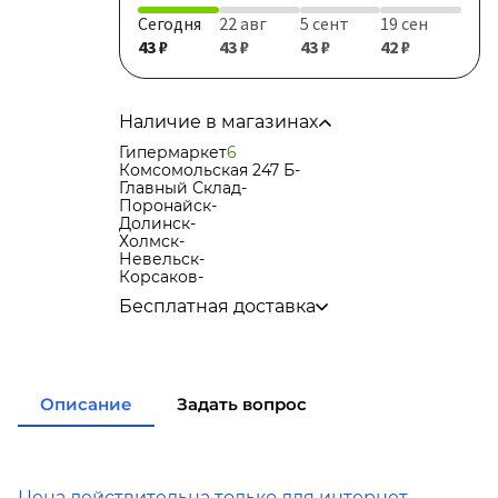
Сегодня
22 авг
5 сент
19 сен
43 ₽
43 ₽
43 ₽
42 ₽
Наличие в магазинах
Гипермаркет
6
Комсомольская 247 Б
-
Главный Склад
-
Поронайск
-
Долинск
-
Холмск
-
Невельск
-
Корсаков
-
Бесплатная доставка
по городу при покупке
от 15 000р
в города Корсаков, Долинск, Анива при
покупке
от 15 000р
в города Холмск, Невельск при покупке
от
Описание
Задать вопрос
35 000р
в город Поронайск при покупке
от 50 000р
Подробнее об условиях доставки
Цена действительна только для интернет-