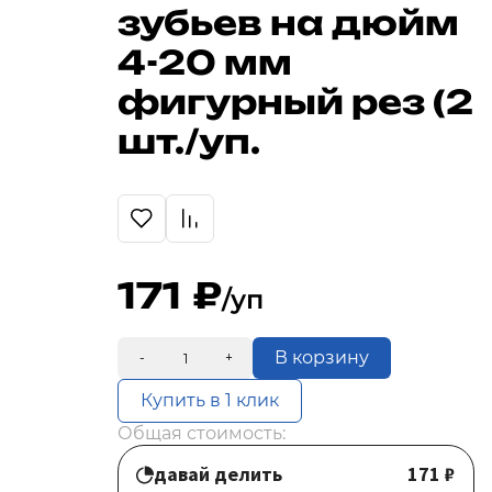
зубьев на дюйм
4-20 мм
фигурный рез (2
шт./уп.
171
/уп
В корзину
-
+
Купить в 1 клик
Общая стоимость:
давай делить
171 ₽