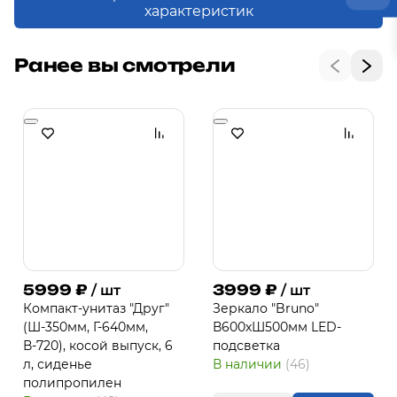
характеристик
Ранее вы смотрели
5999
₽
3999
₽
/ шт
/ шт
Компакт-унитаз "Друг"
Зеркало "Bruno"
(Ш-350мм, Г-640мм,
В600хШ500мм LED-
В-720), косой выпуск, 6
подсветка
л, сиденье
В наличии
(46)
полипропилен