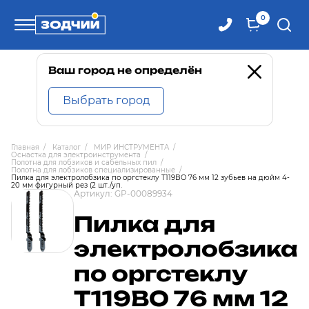
0
Телефоны
Ваш город не определён
Выбрать город
8 800 100-71-71
Главная
/
Каталог
/
МИР ИНСТРУМЕНТА
/
Оснастка для электроинструмента
/
8 (4242) 30-00-27
Полотна для лобзиков и сабельных пил
/
Полотна для лобзиков специализированные
/
Пилка для электролобзика по оргстеклу T119BO 76 мм 12 зубьев на дюйм 4-
20 мм фигурный рез (2 шт./уп.
Артикул:
GP-00089934
8 (4242) 30-00-72
Пилка для
электролобзика
по оргстеклу
T119BO 76 мм 12