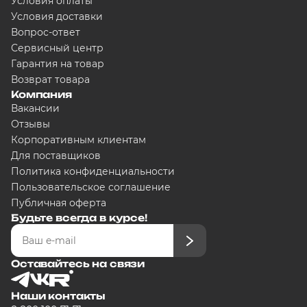
Условия оплаты
Условия доставки
Вопрос-ответ
Сегодня
5000
₽
Сервисный центр
Гарантия на товар
Возврат товара
Компания
Добавляйте товары в корзину
Вакансии
Отзывы
Корпоративным клиентам
Оплачивайте сегодня только
25
% 
Для поставщиков
любого банка
Политика конфиденциальности
Пользовательское соглашение
Публичная оферта
Получайте товар выбранный спо
Будьте всегда в курсе!
Оставшиеся части будут списыват
Оставайтесь на связи
графику
Наши контакты