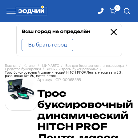
0
Телефоны
Ваш город не определён
Выбрать город
8 800 100-71-71
Главная
/
Каталог
/
МИР АВТО
/
Все для безопасности и техосмотра
/
Средства буксировки
/
Ремни и тросы буксировочные
/
8 (4242) 30-00-27
Трос буксировочный динамический HITCH PROF Лента, масса авто 3,3т,
разрывная 10т, 8м, петля-петля
Артикул:
GP-00068599
8 (4242) 30-00-72
Трос
буксировочный
динамический
HITCH PROF
Лента, масса