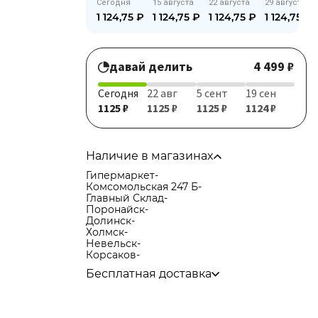
Сегодня
15 августа
22 августа
29 августа
1 124,75
₽
1 124,75
₽
1 124,75
₽
1 124,75
₽
давай делить
4 499 ₽
Сегодня
22 авг
5 сент
19 сен
1125 ₽
1125 ₽
1125 ₽
1124 ₽
Наличие в магазинах
Гипермаркет
-
Комсомольская 247 Б
-
Главный Склад
-
Поронайск
-
Долинск
-
Холмск
-
Невельск
-
Корсаков
-
Бесплатная доставка
по городу при покупке
от 15 000р
в города Корсаков, Долинск, Анива при
покупке
от 15 000р