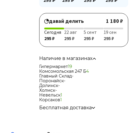
295
₽
295
₽
295
₽
295
₽
давай делить
1 180 ₽
Сегодня
22 авг
5 сент
19 сен
295 ₽
295 ₽
295 ₽
295 ₽
Наличие в магазинах
Гипермаркет
19
Комсомольская 247 Б
4
Главный Склад
-
Поронайск
-
Долинск
-
Холмск
-
Невельск
1
Корсаков
1
Бесплатная доставка
по городу при покупке
от 15 000р
в города Корсаков, Долинск, Анива при
покупке
от 15 000р
в города Холмск, Невельск при покупке