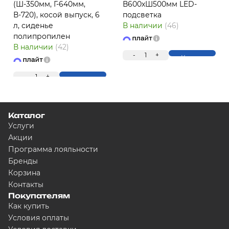
(Ш-350мм, Г-640мм,
В600хШ500мм LED-
В-720), косой выпуск, 6
подсветка
л, сиденье
В наличии
(46)
полипропилен
ПЛ
В наличии
(42)
-
1
+
Купить
-
1
+
Купить
Каталог
Услуги
Акции
Программа лояльности
Для клиентов всех банков
Бренды
Корзина
Контакты
Разбейте оплату на ч
Покупателям
Как купить
Условия оплаты