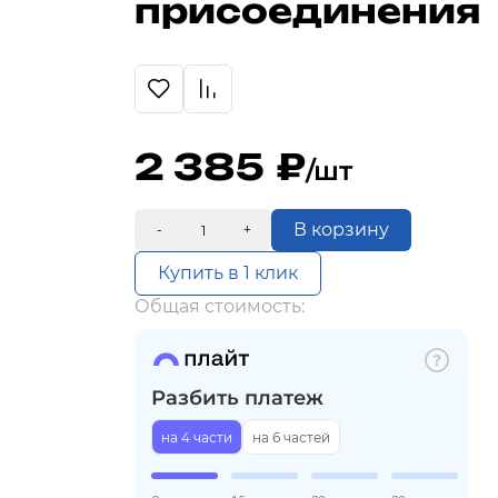
присоединения
2 385
/шт
В корзину
-
+
Купить в 1 клик
Общая стоимость:
Разбить платеж
на 4 части
на 6 частей