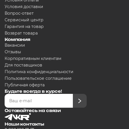
Условия оплаты
Условия доставки
Вопрос-ответ
Сегодня
5000
₽
Сервисный центр
Гарантия на товар
Возврат товара
Компания
Добавляйте товары в корзину
Вакансии
Отзывы
Корпоративным клиентам
Оплачивайте сегодня только
25
% 
Для поставщиков
любого банка
Политика конфиденциальности
Пользовательское соглашение
Публичная оферта
Получайте товар выбранный спо
Будьте всегда в курсе!
Оставшиеся части будут списыват
Оставайтесь на связи
графику
Наши контакты