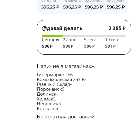
Сегодня
15 августа
22 августа
29 августа
596,25
₽
596,25
₽
596,25
₽
596,25
₽
давай делить
2 385 ₽
Сегодня
22 авг
5 сент
19 сен
596 ₽
596 ₽
596 ₽
597 ₽
Наличие в магазинах
Гипермаркет
156
Комсомольская 247 Б
-
Главный Склад
-
Поронайск
5
Долинск
-
Холмск
2
Невельск
3
Корсаков
-
Бесплатная доставка
по городу при покупке
от 15 000р
в города Корсаков, Долинск, Анива при
покупке
от 15 000р