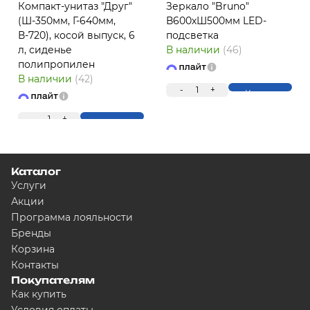
Компакт-унитаз "Друг"
Зеркало "Bruno"
(Ш-350мм, Г-640мм,
В600хШ500мм LED-
В-720), косой выпуск, 6
подсветка
л, сиденье
В наличии
(46)
полипропилен
В наличии
(42)
ПЛ
-
1
+
Купить
-
1
+
Купить
Каталог
Услуги
Акции
Программа лояльности
Бренды
Для клиентов всех банков
Корзина
Контакты
Разбейте оплату на ча
Покупателям
Как купить