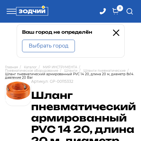
0
Телефоны
Ваш город не определён
Выбрать город
8 800 100-71-71
Главная
/
Каталог
/
МИР ИНСТРУМЕНТА
/
Пневматическое оборудование
/
Шланги
/
Шланги пневматические
/
8 (4242) 30-00-27
Шланг пневматический армированный PVC 14 20, длина 20 м, диаметр 8х14.
давление 20 Bar
Артикул:
GP-00115332
8 (4242) 30-00-72
Шланг
пневматический
армированный
PVC 14 20, длина
20 м, диаметр