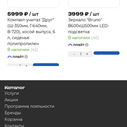
5999
₽
3999
₽
/ шт
/ шт
Компакт-унитаз "Друг"
Зеркало "Bruno"
(Ш-350мм, Г-640мм,
В600хШ500мм LED-
В-720), косой выпуск, 6
подсветка
л, сиденье
В наличии
(46)
полипропилен
В наличии
(42)
-
1
+
Купить
ПЛ
-
1
+
Купить
Каталог
Услуги
Акции
Программа лояльности
Бренды
Корзина
Для клиентов всех банков
Контакты