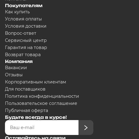
Покупателям
Как купить
Разбейте оплату на час
Условия оплаты
Условия доставки
Вопрос-ответ
Сервисный центр
Сегодня
Гарантия на товар
5000
₽
Возврат товара
Компания
Вакансии
Отзывы
Добавляйте товары в корзину
Корпоративным клиентам
Для поставщиков
Политика конфиденциальности
Оплачивайте сегодня только
25
% ка
любого банка
Пользовательское соглашение
Публичная оферта
Будьте всегда в курсе!
Получайте товар выбранный спосо
Оставайтесь на связи