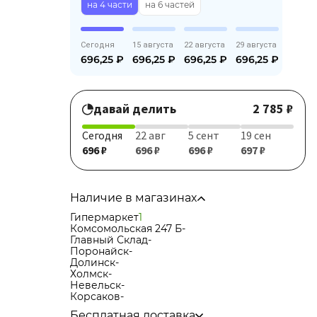
на 4 части
на 6 частей
Сегодня
15 августа
22 августа
29 августа
696,25
₽
696,25
₽
696,25
₽
696,25
₽
давай делить
2 785 ₽
Сегодня
22 авг
5 сент
19 сен
696 ₽
696 ₽
696 ₽
697 ₽
Наличие в магазинах
Гипермаркет
1
Комсомольская 247 Б
-
Главный Склад
-
Поронайск
-
Долинск
-
Холмск
-
Невельск
-
Корсаков
-
Бесплатная доставка