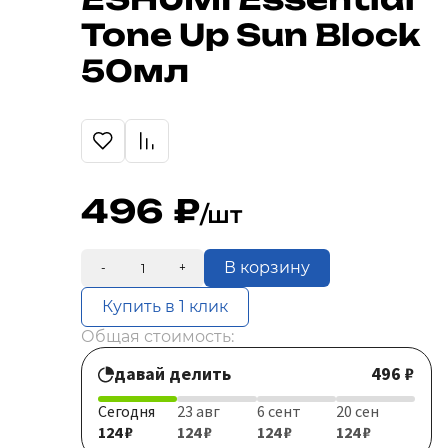
Tone Up Sun Block
50мл
496
/шт
В корзину
-
+
Купить в 1 клик
Общая стоимость:
давай делить
496 ₽
Сегодня
23 авг
6 сент
20 сен
124 ₽
124 ₽
124 ₽
124 ₽