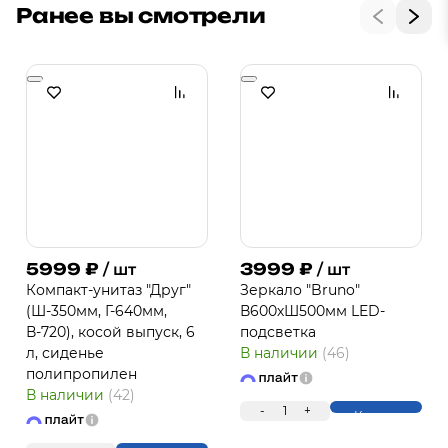
Ранее вы смотрели
5999
₽
3999
₽
/ шт
/ шт
Компакт-унитаз "Друг"
Зеркало "Bruno"
(Ш-350мм, Г-640мм,
В600хШ500мм LED-
В-720), косой выпуск, 6
подсветка
л, сиденье
В наличии
(46)
полипропилен
В наличии
(42)
-
1
+
Купить