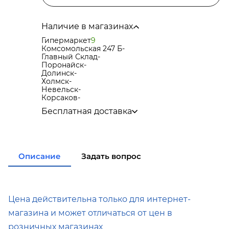
Наличие в магазинах
Гипермаркет
9
Комсомольская 247 Б
-
Главный Склад
-
Поронайск
-
Долинск
-
Холмск
-
Невельск
-
Корсаков
-
Бесплатная доставка
по городу при покупке
от 15 000р
в города Корсаков, Долинск, Анива при
покупке
от 15 000р
в города Холмск, Невельск при покупке
от 35
Описание
Задать вопрос
000р
в город Поронайск при покупке
от 50 000р
Подробнее об условиях доставки
Цена действительна только для интернет-
магазина и может отличаться от цен в
розничных магазинах