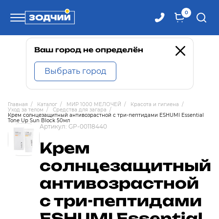
0
Телефоны
Ваш город не определён
Выбрать город
8 800 100-71-71
Главная
/
Каталог
/
МИР 1000 МЕЛОЧЕЙ
/
Красота и гигиена
/
Уход за телом
/
Средства для загара
/
8 (4242) 30-00-27
Крем солнцезащитный антивозрастной с три-пептидами ESHUMI Essential
Tone Up Sun Block 50мл
Артикул:
GP-00118440
8 (4242) 30-00-72
Крем
солнцезащитный
антивозрастной
с три-пептидами
ESHUMI Essential