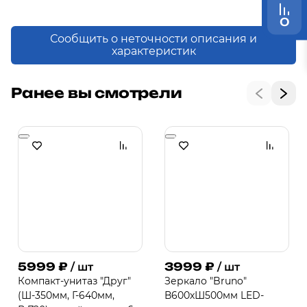
0
Сообщить о неточности описания и
характеристик
Ранее вы смотрели
5999
₽
3999
₽
/ шт
/ шт
Компакт-унитаз "Друг"
Зеркало "Bruno"
(Ш-350мм, Г-640мм,
В600хШ500мм LED-