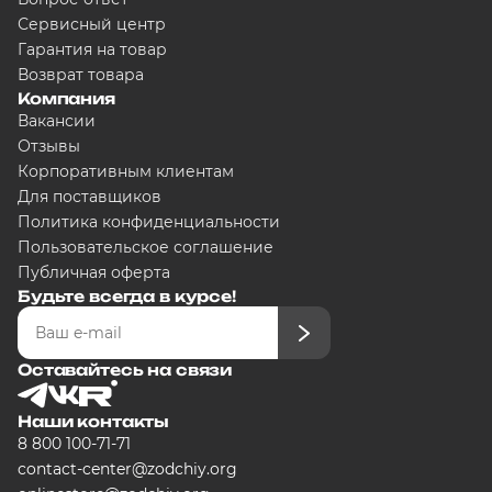
Сервисный центр
Гарантия на товар
Возврат товара
Добавляйте товары в корзину
Компания
Вакансии
Отзывы
Оплачивайте сегодня только
25
% ка
Корпоративным клиентам
любого банка
Для поставщиков
Политика конфиденциальности
Пользовательское соглашение
Получайте товар выбранный спосо
Публичная оферта
Будьте всегда в курсе!
Оставшиеся части будут списыватьс
графику
Оставайтесь на связи
Наши контакты
8 800 100-71-71
Подробнее
contact-center@zodchiy.org
об оплате Плайтом