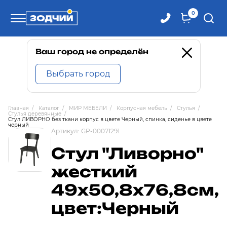
0
Телефоны
Ваш город не определён
Выбрать город
8 800 100-71-71
Главная
/
Каталог
/
МИР МЕБЕЛИ
/
Корпусная мебель
/
Стулья
/
Стулья деревянные
/
8 (4242) 30-00-27
Стул ЛИВОРНО без ткани корпус в цвете Черный, спинка, сиденье в цвете
черный
Артикул:
GP-00071291
8 (4242) 30-00-72
Стул "Ливорно"
жесткий
49х50,8х76,8см,
цвет:Черный