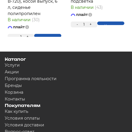
В-720), косой выпуск, 6
подсветка
л, сиденье
В наличии
(43)
полипропилен
ПЛ
В наличии
(30)
-
1
+
Купить
-
1
+
Купить
Каталог
Услуги
Акции
Программа лояльности
Для клиентов всех банков
Бренды
Корзина
Разбейте оплату на час
Контакты
Покупателям
Как купить
Условия оплаты
Сегодня
Условия доставки
5000
₽
Вопрос-ответ