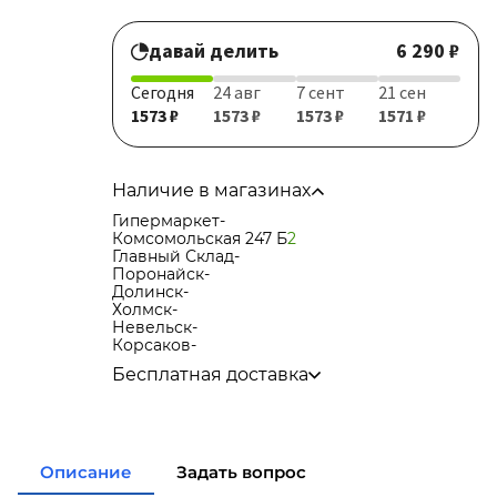
давай делить
6 290 ₽
Сегодня
24 авг
7 сент
21 сен
1573 ₽
1573 ₽
1573 ₽
1571 ₽
Наличие в магазинах
Гипермаркет
-
Комсомольская 247 Б
2
Главный Склад
-
Поронайск
-
Долинск
-
Холмск
-
Невельск
-
Корсаков
-
Бесплатная доставка
по городу при покупке
от 15 000р
в города Корсаков, Долинск, Анива при
покупке
от 15 000р
в города Холмск, Невельск при покупке
от
Описание
Задать вопрос
35 000р
в город Поронайск при покупке
от 50 000р