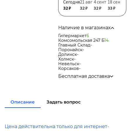
Сегодня
21 авг
4 сент
18 сен
32 ₽
32 ₽
32 ₽
33 ₽
Наличие в магазинах
Гипермаркет
6
Комсомольская 247 Б
14
Главный Склад
-
Поронайск
-
Долинск
-
Холмск
-
Невельск
-
Корсаков
-
Бесплатная доставка
по городу при покупке
от 15
000р
в города Корсаков, Долинск,
Анива при покупке
от 15 000р
Описание
Задать вопрос
в города Холмск, Невельск
при покупке
от 35 000р
в город Поронайск при
покупке
от 50 000р
Подробнее об условиях доставки
Цена действительна только для интернет-