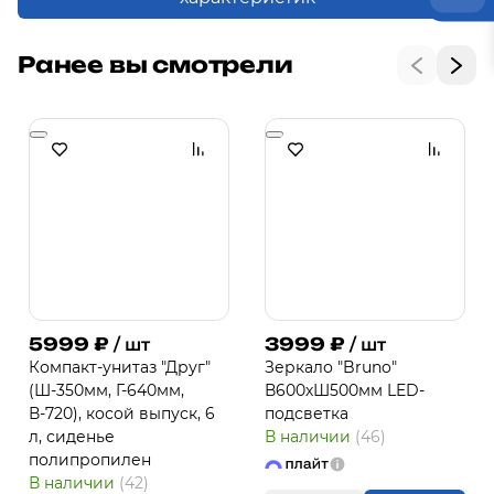
Ранее вы смотрели
5999
₽
3999
₽
/ шт
/ шт
Компакт-унитаз "Друг"
Зеркало "Bruno"
(Ш-350мм, Г-640мм,
В600хШ500мм LED-
В-720), косой выпуск, 6
подсветка
л, сиденье
В наличии
(46)
полипропилен
В наличии
(42)