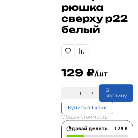
рюшка
сверху р22
белый
129
/шт
В
-
+
корзину
Купить в 1 клик
Общая стоимость:
давай делить
129 ₽