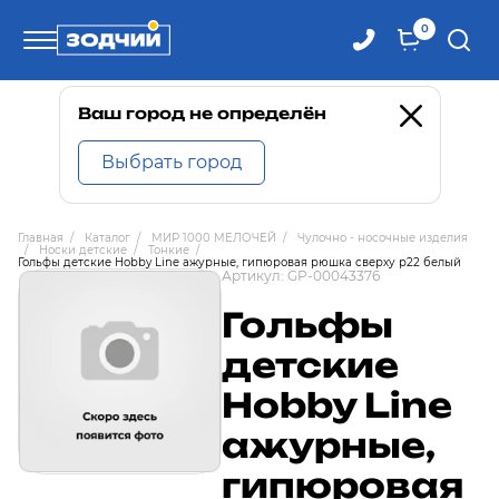
0
Телефоны
Ваш город не определён
Выбрать город
8 800 100-71-71
Главная
/
Каталог
/
МИР 1000 МЕЛОЧЕЙ
/
Чулочно - носочные изделия
/
Носки детские
/
Тонкие
/
8 (4242) 30-00-27
Гольфы детские Hobby Line ажурные, гипюровая рюшка сверху р22 белый
Артикул:
GP-00043376
Гольфы
8 (4242) 30-00-72
детские
Hobby Line
ажурные,
гипюровая