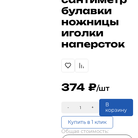
булавки
ножницы
иголки
наперсток
374
/шт
В
-
+
корзину
Купить в 1 клик
Общая стоимость: