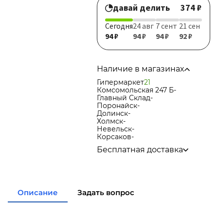
давай делить
374 ₽
Сегодня
24 авг
7 сент
21 сен
94 ₽
94 ₽
94 ₽
92 ₽
Наличие в магазинах
Гипермаркет
21
Комсомольская 247 Б
-
Главный Склад
-
Поронайск
-
Долинск
-
Холмск
-
Невельск
-
Корсаков
-
Бесплатная доставка
по городу при покупке
от 15
000р
в города Корсаков, Долинск,
Анива при покупке
от 15 000р
Описание
Задать вопрос
в города Холмск, Невельск
при покупке
от 35 000р
в город Поронайск при
покупке
от 50 000р