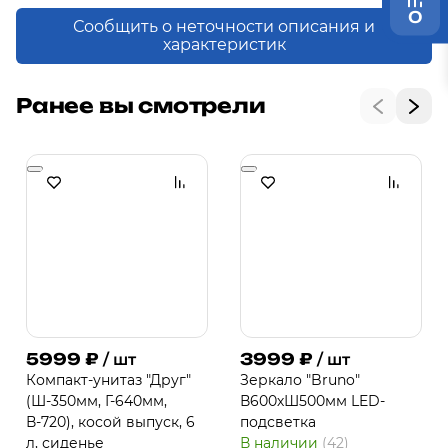
0
Сообщить о неточности описания и
характеристик
Ранее вы смотрели
5999
₽
3999
₽
/ шт
/ шт
Компакт-унитаз "Друг"
Зеркало "Bruno"
(Ш-350мм, Г-640мм,
В600хШ500мм LED-
В-720), косой выпуск, 6
подсветка
л, сиденье
В наличии
(42)