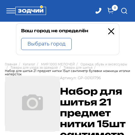
0
Телефоны
Ваш город не определён
Выбрать город
8 800 100-71-71
Главная
/
Каталог
/
МИР 1000 МЕЛОЧЕЙ
/
Одежда, обувь и аксессуары
/
Товары для ухода за одеждой
/
Товары для шитья
/
8 (4242) 30-00-27
Набор для шитья 21 предмет нитки 15шт сантиметр булавки ножницы иголки
наперсток
Артикул:
GP-00101796
8 (4242) 30-00-72
Набор для
шитья 21
предмет
нитки 15шт
сантиметр