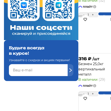
В наличии
(32)
-
1
+
Купи
Будьте всегда
в курсе!
316
₽
/шт
Узнавайте о скидках и акциях первыми!
Безмен 25,0кг
вертикальный
металл
В наличии
(29)
-
1
+
Купи