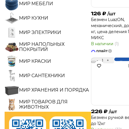
МИР МЕБЕЛИ
126
₽
/шт
МИР КУХНИ
Безмен LuazON,
механический, до
кг, цена деления 1
МИР ЭЛЕКТРИКИ
МИКС
В наличии
(1)
МИР НАПОЛЬНЫХ
ПОКРЫТИЙ
-
1
+
МИР КРАСКИ
Купи
МИР САНТЕХНИКИ
МИР ХРАНЕНИЯ И ПОРЯДКА
МИР ТОВАРОВ ДЛЯ
ЖИВОТНЫХ
226
₽
/шт
Безмен ручной в
до 12кг