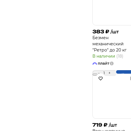
383
₽
/шт
Безмен
механический
"Ретро" до 20 кг
В наличии
(18)
-
1
+
Купи
719
₽
/шт