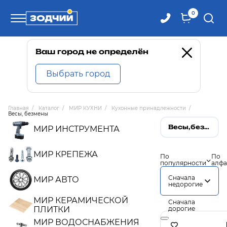
0
Телефоны
Ваш город не определён
Выбрать город
8 800 100-71-71
Главная
/
Каталог
/
МИР КУХНИ
/
Кухонные принадлежности
/
Весы, безмены
8 (4242) 30-00-27
Весы,безмены
МИР ИНСТРУМЕНТА
8 (4242) 30-00-72
МИР КРЕПЕЖА
По
По
популярности
алфа
Сначала
МИР АВТО
недорогие
МИР КЕРАМИЧЕСКОЙ
Сначала
ПЛИТКИ
дорогие
МИР ВОДОСНАБЖЕНИЯ