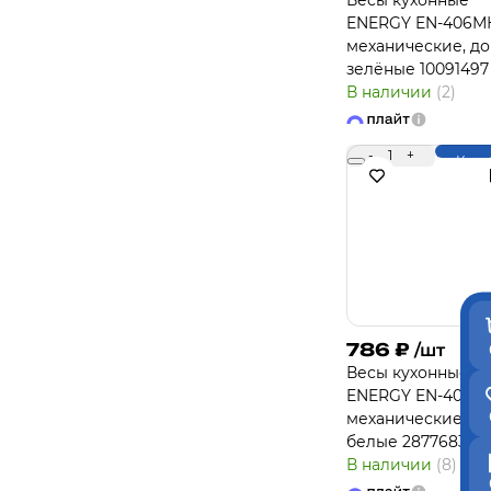
Весы кухонные
ENERGY EN-406М
механические, до
зелёные 10091497
В наличии
(2)
-
1
+
Купи
786
₽
/шт
Весы кухонные
ENERGY EN-406М
механические, до
белые 2877683
В наличии
(8)