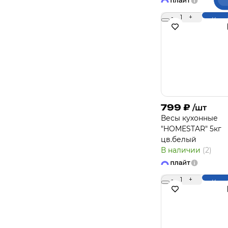
-
1
+
Купи
799
₽
/шт
Весы кухонные
"HOMESTAR" 5кг
цв.белый
В наличии
(2)
-
1
+
Купи