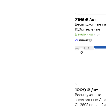
799
₽
/шт
Весы кухонные ме
10,0кг зеленые
В наличии
(16)
-
1
+
Купи
1229
₽
/шт
Весы кухонные
электронные Gala
GL 2805 вес до 2к