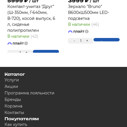
5999
₽
3999
₽
/ шт
/ шт
Компакт-унитаз "Друг"
Зеркало "Bruno"
(Ш-350мм, Г-640мм,
В600хШ500мм LED-
В-720), косой выпуск, 6
подсветка
л, сиденье
В наличии
(46)
полипропилен
В наличии
(42)
ПЛ
-
1
+
Купить
-
1
+
Купить
Каталог
Услуги
Акции
Программа лояльности
Бренды
Для клиентов всех банков
Корзина
Контакты
Покупателям
Разбейте оплату на ча
Как купить