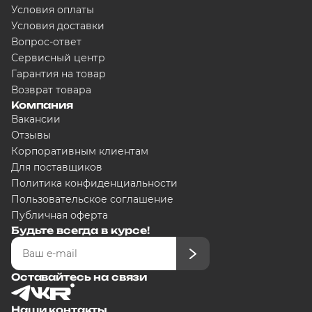
Условия оплаты
Условия доставки
Вопрос-ответ
Сегодня
Сервисный центр
5000
₽
Гарантия на товар
Возврат товара
Компания
Вакансии
Добавляйте товары в корзину
Отзывы
Корпоративным клиентам
Для поставщиков
Оплачивайте сегодня только
25
% 
любого банка
Политика конфиденциальности
Пользовательское соглашение
Публичная оферта
Получайте товар выбранный спо
Будьте всегда в курсе!
Оставайтесь на связи
Оставшиеся части будут списыват
графику
Наши контакты