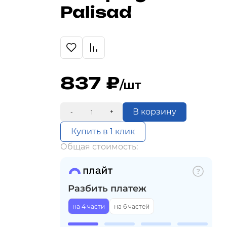
Palisad
837
/шт
В корзину
-
+
Купить в 1 клик
Общая стоимость:
Разбить платеж
на 4 части
на 6 частей