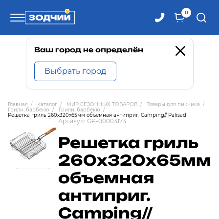
0
Телефоны
Ваш город не определён
Выбрать город
8 800 100-71-71
Главная
/
Каталог
/
МИР СЕЗОННЫХ ТОВАРОВ
/
Товары для пикника
/
Грили, барбекю
/
Грили, барбекю
/
8 (4242) 30-00-27
Решетка гриль 260х320х65мм объемная антиприг. Camping// Palisad
Артикул:
GP-00003173
Решетка гриль
8 (4242) 30-00-72
260х320х65мм
объемная
антиприг.
Camping//