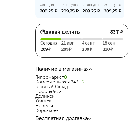
Сегодня
14 августа
21 августа
28 августа
209,25
₽
209,25
₽
209,25
₽
209,25
₽
давай делить
837 ₽
Сегодня
21 авг
4 сент
18 сен
209 ₽
209 ₽
209 ₽
210 ₽
Наличие в магазинах
Гипермаркет
8
Комсомольская 247 Б
2
Главный Склад
-
Поронайск
-
Долинск
-
Холмск
-
Невельск
-
Корсаков
-
Бесплатная доставка
по городу при покупке
от 15 000р
в города Корсаков, Долинск, Анива при