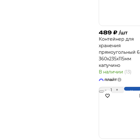
489
₽
/шт
Контейнер для
хранения
прямоугольный 6
360х235х115мм
капучино
В наличии
(13)
-
1
+
Купи