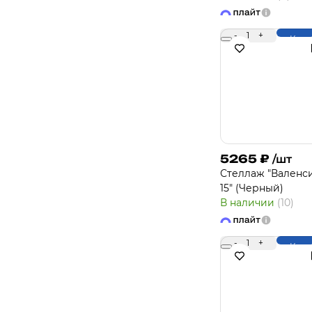
-
1
+
Купи
5265
₽
/шт
Стеллаж "Валенс
15" (Черный)
В наличии
(10)
-
1
+
Купи