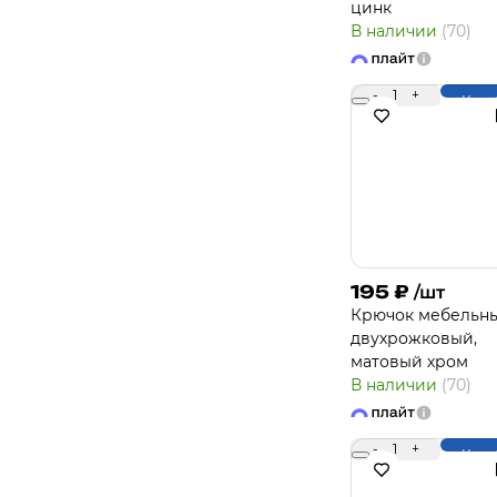
цинк
В наличии
(70)
-
1
+
Купи
195
₽
/шт
Крючок мебельн
двухрожковый,
матовый хром
В наличии
(70)
-
1
+
Купи