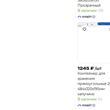
380х205х130
Прозрачный
В наличии
(18)
-
1
+
Купи
1245
₽
/шт
Контейнер для
хранения
прямоугольный 2
484х320х195мм
капучино
В наличии
(6)