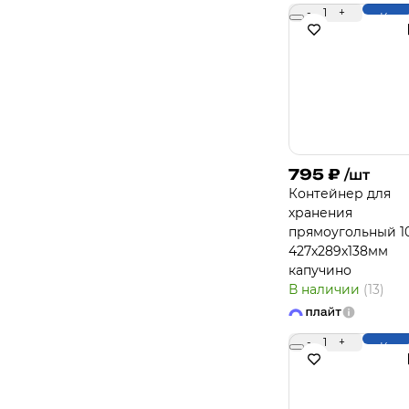
-
1
+
Купи
795
₽
/шт
Контейнер для
хранения
прямоугольный 10
427х289х138мм
капучино
В наличии
(13)
-
1
+
Купи