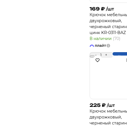
169
₽
/шт
Крючок мебельн
двухрожковый,
черненый стари
цинк KR-0311-BAZ
В наличии
(70)
-
1
+
Купи
225
₽
/шт
Крючок мебельн
двухрожковый,
черненый стари