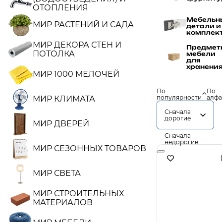
ОТОПЛЕНИЯ
Мебельн
МИР РАСТЕНИЙ И САДА
детали и
комплек
МИР ДЕКОРА СТЕН И
Предмет
ПОТОЛКА
мебели
для
хранени
МИР 1000 МЕЛОЧЕЙ
По
По
популярности
алфа
МИР КЛИМАТА
Сначала
дорогие
МИР ДВЕРЕЙ
Сначала
недорогие
МИР СЕЗОННЫХ ТОВАРОВ
МИР СВЕТА
МИР СТРОИТЕЛЬНЫХ
МАТЕРИАЛОВ