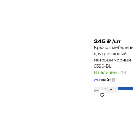
245
₽
/шт
Крючок мебельн
двухрожковый,
матовый черный 
0390-BL
В наличии
(70)
-
1
+
Купи