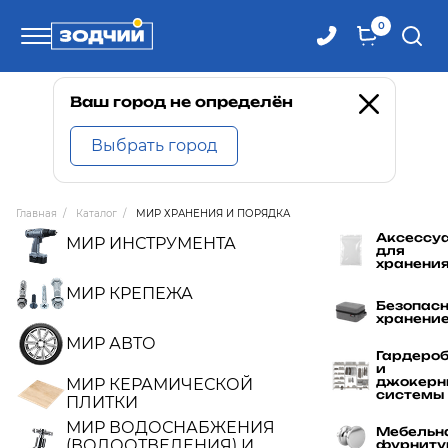
0
Телефоны
Ваш город не определён
Выбрать город
8 800 100-71-71
Главная
/
Каталог
/
МИР ХРАНЕНИЯ И ПОРЯДКА
8 (4242) 30-00-27
Аксессу
МИР ИНСТРУМЕНТА
для
хранени
8 (4242) 30-00-72
МИР КРЕПЕЖА
Безопас
хранени
МИР АВТО
Гардеро
и
джокерн
МИР КЕРАМИЧЕСКОЙ
системы
ПЛИТКИ
МИР ВОДОСНАБЖЕНИЯ
Мебельн
(ВОДООТВЕДЕНИЯ) И
фурниту