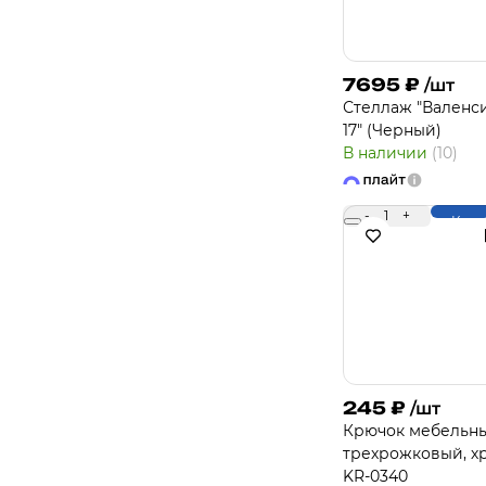
7695
₽
/шт
Стеллаж "Валенс
17" (Черный)
В наличии
(10)
-
1
+
Купи
245
₽
/шт
Крючок мебельн
трехрожковый, х
KR-0340