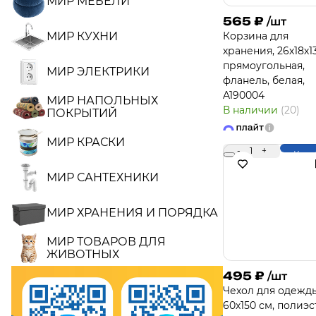
МИР МЕБЕЛИ
565
₽
/шт
МИР КУХНИ
Корзина для
хранения, 26х18х13
прямоугольная,
МИР ЭЛЕКТРИКИ
фланель, белая,
A190004
МИР НАПОЛЬНЫХ
В наличии
(20)
ПОКРЫТИЙ
МИР КРАСКИ
-
1
+
Купи
МИР САНТЕХНИКИ
МИР ХРАНЕНИЯ И ПОРЯДКА
МИР ТОВАРОВ ДЛЯ
ЖИВОТНЫХ
495
₽
/шт
Чехол для одежд
60х150 см, полиэс