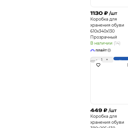
1130
₽
/шт
Коробка для
хранения обуви
610х340х130
Прозрачный
В наличии
(14)
-
1
+
Купи
449
₽
/шт
Коробка для
хранения обуви