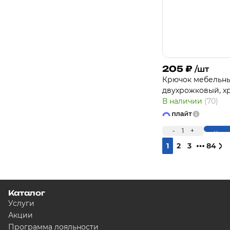
205
₽
/шт
Крючок мебельн
двухрожковый, х
В наличии
(70)
-
1
+
Купи
1
2
3
84
Каталог
Услуги
Акции
Программа лояльности