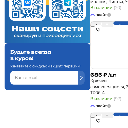
молния, Листья, Y
В наличии
(20)
-
1
+
Купи
Будьте всегда
в курсе!
Узнавайте о скидках и акциях первыми!
685
₽
/шт
Крючки
самоклеящиеся, 2
TP06-4
В наличии
(97)
-
1
+
Купи