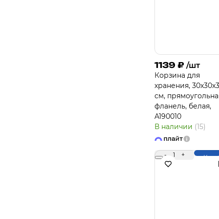
1139
₽
/шт
Корзина для
хранения, 30х30х
см, прямоугольна
фланель, белая,
A190010
В наличии
(15)
-
1
+
Купи