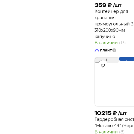
359
₽
/шт
Контейнер для
хранения
прямоугольный 3
310х200х90мм
капучино
В наличии
(13)
-
1
+
Купи
10215
₽
/шт
Гардеробная сис
"Монако 49" (Чер
В наличии
(8)