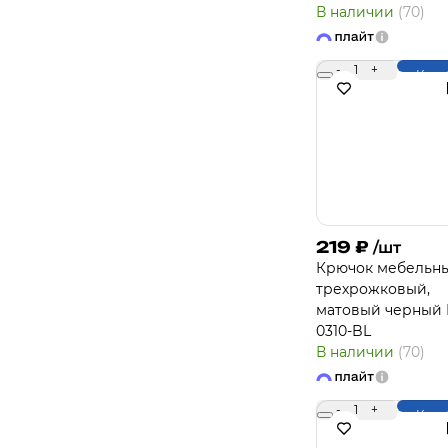
В наличии
(70)
-
1
+
Купи
219
₽
/шт
Крючок мебельн
трехрожковый,
матовый черный 
0310-BL
В наличии
(70)
-
1
+
Купи