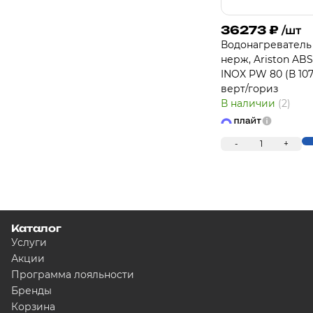
36273
₽
/шт
Водонагреватель 8
нерж, Ariston AB
INOX PW 80 (В 1071
верт/гориз
В наличии
(2)
-
1
+
Каталог
Услуги
Акции
Программа лояльности
Бренды
Корзина