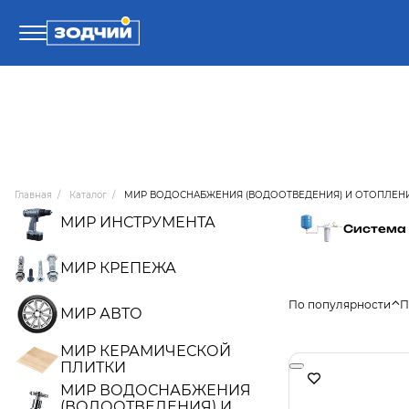
Телефоны
8 800 100-71-71
Главная
/
Каталог
/
МИР ВОДОСНАБЖЕНИЯ (ВОДООТВЕДЕНИЯ) И ОТОПЛЕН
8 (4242) 30-00-27
МИР ИНСТРУМЕНТА
Система
8 (4242) 30-00-72
МИР КРЕПЕЖА
По популярности
П
МИР АВТО
МИР КЕРАМИЧЕСКОЙ
ПЛИТКИ
МИР ВОДОСНАБЖЕНИЯ
(ВОДООТВЕДЕНИЯ) И