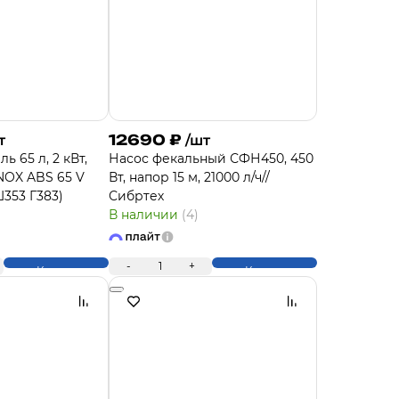
12690
₽
т
/шт
ь 65 л, 2 кВт,
Насос фекальный СФН450, 450
NOX ABS 65 V
Вт, напор 15 м, 21000 л/ч//
Ш353 Г383)
Сибртех
В наличии
(4)
-
1
+
Купить
Купить