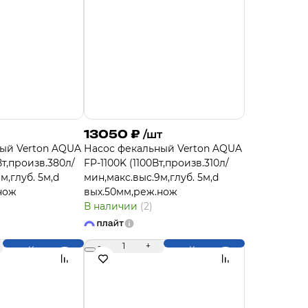
13050
₽
/шт
ый Verton AQUA
Насос фекальный Verton AQUA
Вт,произв.380л/
FP-1100K (1100Вт,произв.310л/
м,глуб. 5м,d
мин,макс.выс.9м,глуб. 5м,d
нож
вых.50мм,реж.нож
В наличии
(2)
-
1
+
Купить
Купить