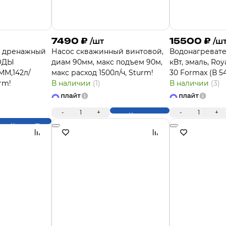
7490
₽
15500
₽
/шт
/ш
й дренажный
Насос скважинный винтовой,
Водонагреватель
ОДЫ
диам 90мм, макс подъем 90м,
кВт, эмаль, Ro
ММ,142л/
макс расход 1500л/ч, Sturm!
30 Formax (В 5
rm!
В наличии
(1)
В наличии
(3)
-
1
+
-
1
+
Купить
Купить