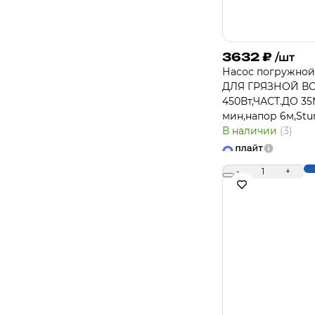
3632
₽
/шт
Насос погружно
ДЛЯ ГРЯЗНОЙ В
450Вт,ЧАСТ.ДО 35
мин,напор 6м,Stu
В наличии
(3)
-
1
+