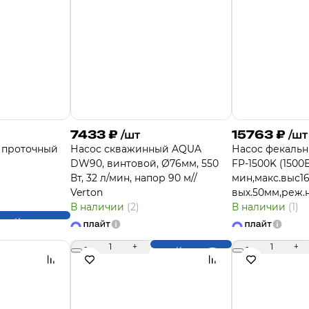
7433
₽
15763
₽
/шт
/шт
 проточный
Насос скважинный AQUA
Насос фекальн
DW90, винтовой, Ø76мм, 550
FP-1500K (1500
Вт, 32 л/мин, напор 90 м//
мин,макс.выс16
Verton
вых.50мм,реж.
В наличии
(2)
В наличии
(1)
Купить
-
1
+
-
1
+
Купить