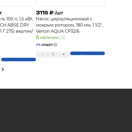
3115
₽
т
/шт
 100 л, 1,5 кВт,
Насос циркуляционный с
TECH ABSE DRY
мокрым ротором, 180 мм, 1 1/2",
1 Г 275) вертик/
Verton AQUA CP32/6
В наличии
(3)
-
1
+
Купить
Купить