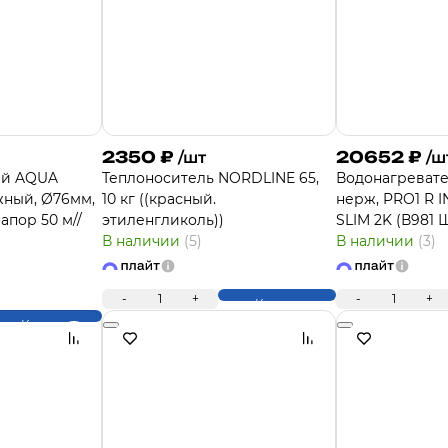
2350
₽
20652
₽
/шт
/ш
ый AQUA
Теплоноситель NORDLINE 65,
Водонагревател
ный, Ø76мм,
10 кг ((красный.
нерж, PRO1 R I
напор 50 м//
этиленгликоль))
SLIM 2K (В981 
В наличии
(5)
В наличии
(3)
-
1
+
-
1
+
Купить
Купить