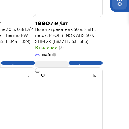
0
18807
₽
т
/шт
 30 л, 0,8/1,2/2
Водонагреватель 50 л, 2 кВт,
yal Thermo RWH
нерж, PRO1 R INOX ABS 50 V
45 Ш 344 Г 359)
SLIM 2K (В837 Ш353 Г383)
В наличии
(3)
-
1
+
Купить
Купить