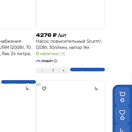
4276
₽
/шт
снабжения
Насос повысительный Sturm!,
URM 1200Вт, 70
120Вт, 30л/мин, напор 9м
, бак 24 литра,
В наличии
(8)
-
1
+
Купить
Купить
0
0