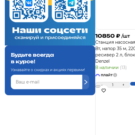
10850
₽
/шт
Станция насосная
Вт, напор 35 м, 220
Будьте всегда
ресивер 2 л, бло
Denzel
в курсе!
В наличии
(13)
Узнавайте о скидках и акциях первыми!
-
1
+