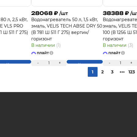
28068
₽
38388
₽
/шт
/ш
0 л, 2,5 кВт,
Водонагреватель 50 л, 1,5 кВт,
Водонагреватель
SE VLS PRO
эмаль, VELIS TECH ABSE DRY 50
эмаль, VELIS 
 Ш 511 Г 275)
(В 781 Ш 511 Г 275) вертик/
100 (В 1256 Ш 51
горизонт
горизонт
В наличии
(1)
В наличии
(3)
-
1
+
-
1
+
Купить
Купить
1
2
3
123