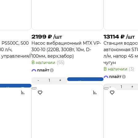
2199
₽
13114
₽
/шт
/шт
 PS500C, 500
Насос вибрационный MTX VP-
Станция водо
0 л/ч,
300-10 (220В, 300Вт, 10м, D-
автономная ST
к управления//
100мм, верх.забор)
л/м, напор 45 м
В наличии
(55)
чугун
В наличии
(3)
-
1
+
Купить
-
1
+
Купить