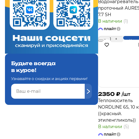
Водонагреватель
проточный AURES
7.7 SH
В наличии
(1)
-
1
+
Купи
Будьте всегда
в курсе!
Узнавайте о скидках и акциях первыми!
2350
₽
/шт
Теплоноситель
NORDLINE 65, 10 к
((красный.
этиленгликоль))
В наличии
(5)