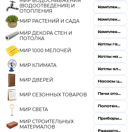
МИР ВОДОСНАБЖЕНИЯ
(ВОДООТВЕДЕНИЯ) И
Комплектующие для котлов
ОТОПЛЕНИЯ
Комплектующие для радиаторов
МИР РАСТЕНИЙ И САДА
Комплектующие для систем отопления
МИР ДЕКОРА СТЕН И
ПОТОЛКА
Котлы газовые
МИР 1000 МЕЛОЧЕЙ
Котлы на твердом топливе
МИР КЛИМАТА
Котлы электрические
МИР ДВЕРЕЙ
Насосы циркуляционные
Печи отопительные
МИР СЕЗОННЫХ ТОВАРОВ
Полотенцесушители
МИР СВЕТА
Приборы учета и измерений
МИР СТРОИТЕЛЬНЫХ
МАТЕРИАЛОВ
Радиаторы