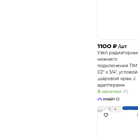
1100
₽
/шт
Узел радиаторны
нижнего
подключения TI
1/2" x 3/4", угловой
,шаровой кран, с
адаптерами
В наличии
(9)
-
1
+
Купи