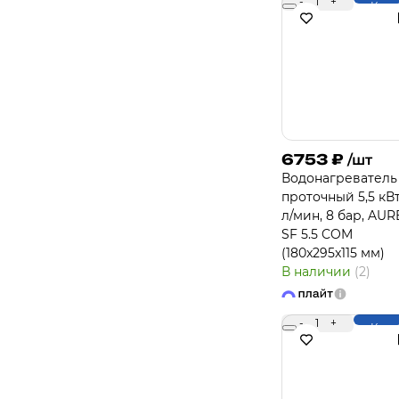
-
1
+
Купи
6753
₽
/шт
Водонагреватель
проточный 5,5 кВт,
л/мин, 8 бар, AUR
SF 5.5 COM
(180x295x115 мм)
В наличии
(2)
-
1
+
Купи