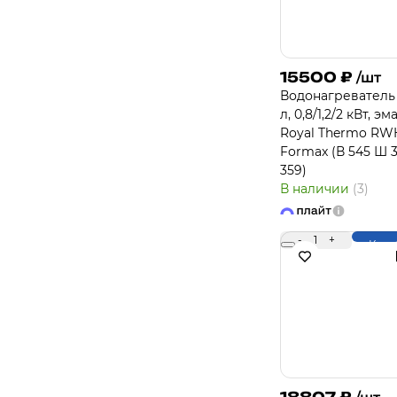
15500
₽
/шт
Водонагреватель
л, 0,8/1,2/2 кВт, эм
Royal Thermo RW
Formax (В 545 Ш 3
359)
В наличии
(3)
-
1
+
Купи