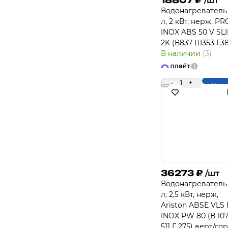
18807
₽
/шт
Водонагреватель
л, 2 кВт, нерж, PR
INOX ABS 50 V SL
2K (В837 Ш353 Г38
В наличии
(3)
-
1
+
Купи
36273
₽
/шт
Водонагреватель
л, 2,5 кВт, нерж,
Ariston ABSE VLS
INOX PW 80 (В 10
511 Г 275) верт/го