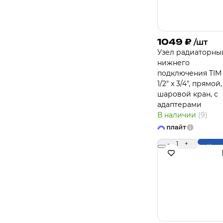
1049
₽
/шт
Узел радиаторны
нижнего
подключения TI
1/2" x 3/4", прямой,
шаровой кран, с
адаптерами
В наличии
(9)
-
1
+
Купи