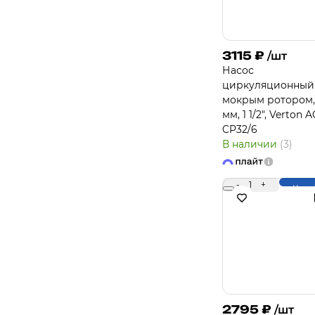
3115
₽
/шт
Насос
циркуляционный
мокрым ротором,
мм, 1 1/2", Verton
CP32/6
В наличии
(3)
-
1
+
Купи
2795
₽
/шт