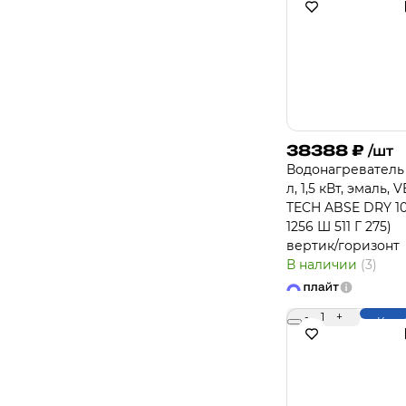
38388
₽
/шт
Водонагреватель
л, 1,5 кВт, эмаль, V
TECH ABSE DRY 10
1256 Ш 511 Г 275)
вертик/горизонт
В наличии
(3)
-
1
+
Купи