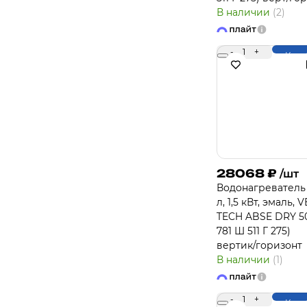
В наличии
(2)
-
1
+
Купи
28068
₽
/шт
Водонагреватель
л, 1,5 кВт, эмаль, V
TECH ABSE DRY 50
781 Ш 511 Г 275)
вертик/горизонт
В наличии
(1)
-
1
+
Купи