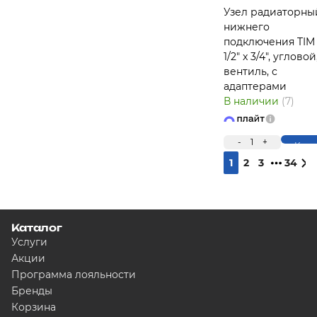
Узел радиаторны
нижнего
подключения TI
1/2" x 3/4", угловой
вентиль, с
адаптерами
В наличии
(7)
-
1
+
Купи
1
2
3
34
Каталог
Услуги
Акции
Программа лояльности
Бренды
Корзина