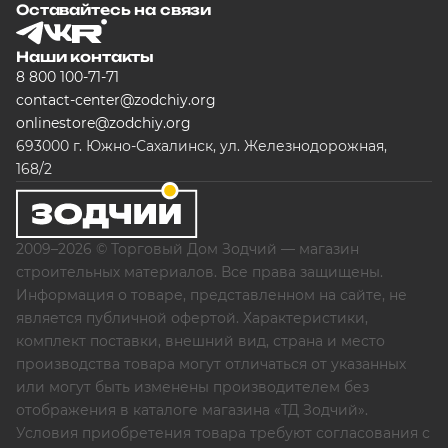
Оставайтесь на связи
Наши контакты
8 800 100-71-71
contact-center@zodchiy.org
onlinestore@zodchiy.org
693000 г. Южно-Сахалинск, ул. Железнодорожная,
168/2
2009–2026 © Торговый Дом Зодчий — магазин
строительных материалов. Все права защищены.
Информация о товаре, представленном на сайте, не
является публичной офертой. Характеристики,
комплект поставки, внешний вид, страна и место
производства товара могут отличаться от указанных
или могут быть изменены производителем без
отображения в каталоге магазина «ТД Зодчий».
Условия приобретения товара требуют согласования с