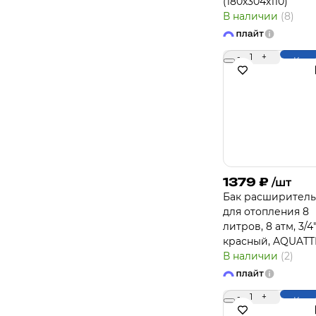
(180х304х110)
В наличии
(8)
-
1
+
Купи
1379
₽
/шт
Бак расширител
для отопления 8
литров, 8 атм, 3/4"
красный, AQUAT
В наличии
(2)
-
1
+
Купи