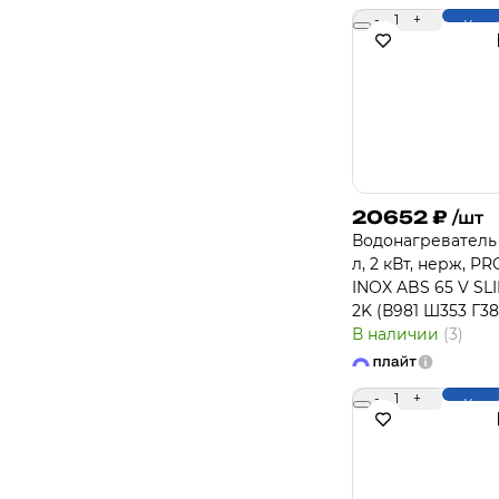
-
1
+
Купи
20652
₽
/шт
Водонагреватель
л, 2 кВт, нерж, PR
INOX ABS 65 V SL
2K (В981 Ш353 Г38
В наличии
(3)
-
1
+
Купи