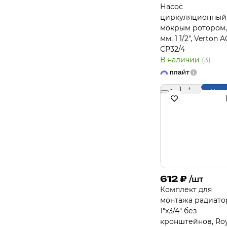
Насос
циркуляционный
мокрым ротором,
мм, 1 1/2", Verton
CP32/4
В наличии
(3)
-
1
+
Купи
612
₽
/шт
Комплект для
монтажа радиато
1"х3/4" без
кронштейнов, Roy