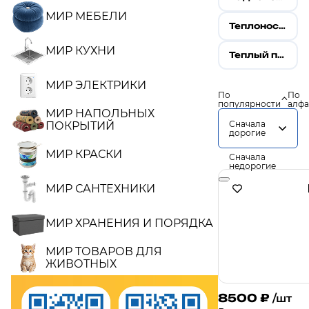
МИР МЕБЕЛИ
Теплоноситель
МИР КУХНИ
Теплый пол водяной
МИР ЭЛЕКТРИКИ
По
По
популярности
алфа
МИР НАПОЛЬНЫХ
Сначала
ПОКРЫТИЙ
дорогие
МИР КРАСКИ
Сначала
недорогие
МИР САНТЕХНИКИ
МИР ХРАНЕНИЯ И ПОРЯДКА
МИР ТОВАРОВ ДЛЯ
ЖИВОТНЫХ
8500
₽
/шт