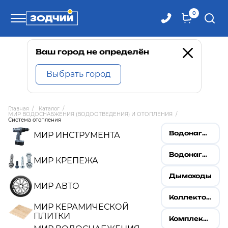
0
Телефоны
Ваш город не определён
Выбрать город
8 800 100-71-71
Главная
/
Каталог
/
МИР ВОДОСНАБЖЕНИЯ (ВОДООТВЕДЕНИЯ) И ОТОПЛЕНИЯ
/
8 (4242) 30-00-27
Система отопления
Водонагреватели накопительные
МИР ИНСТРУМЕНТА
8 (4242) 30-00-72
Водонагреватели проточные
МИР КРЕПЕЖА
Дымоходы
МИР АВТО
Коллекторы
МИР КЕРАМИЧЕСКОЙ
ПЛИТКИ
Комплектующие для коллекторов