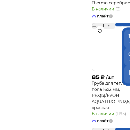
Thermo серебри
В наличии
(3)
-
1
+
Купи
85
₽
/шт
Труба для теплог
пола 16х2 мм,
PEX(b)/EVOH
AQUATTRO PN12,5
красная
В наличии
(1195)