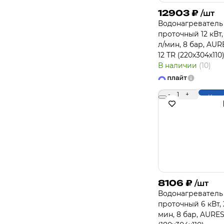
12903
₽
/шт
Водонагреватель
проточный 12 кВт, 
л/мин, 8 бар, AUR
12 TR (220х304х110
В наличии
(10)
-
1
+
Купи
8106
₽
/шт
Водонагреватель
проточный 6 кВт, 2
мин, 8 бар, AURES