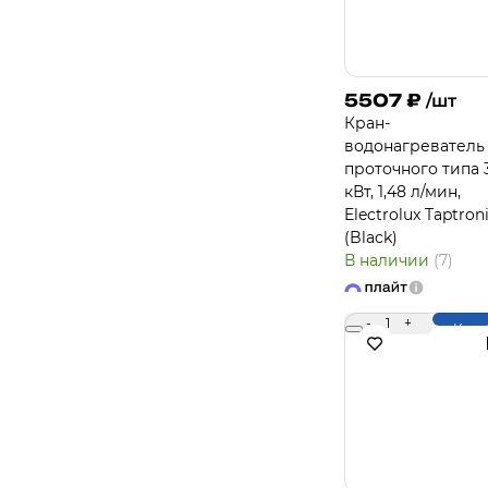
5507
₽
/шт
Кран-
водонагреватель
проточного типа 3
кВт, 1,48 л/мин,
Electrolux Taptron
(Black)
В наличии
(7)
-
1
+
Купи