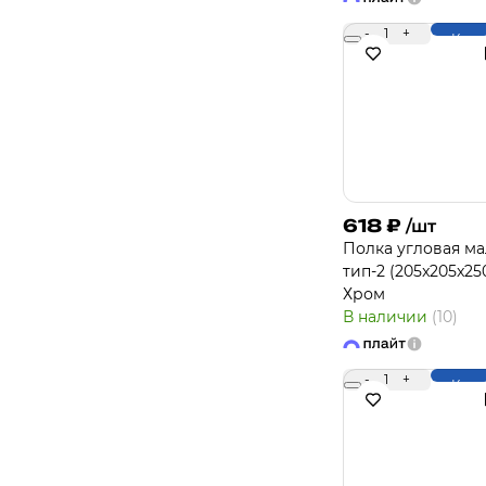
-
1
+
Купи
618
₽
/шт
Полка угловая ма
тип-2 (205x205x25
Хром
В наличии
(10)
-
1
+
Купи