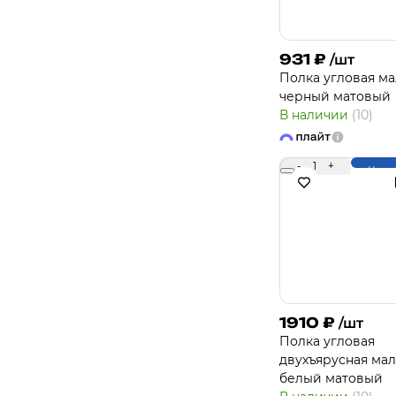
931
₽
/шт
Полка угловая ма
черный матовый
В наличии
(10)
-
1
+
Купи
1910
₽
/шт
Полка угловая
двухъярусная мал
белый матовый