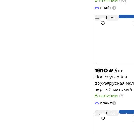
В наличии
(10)
-
1
+
Купи
1910
₽
/шт
Полка угловая
двухъярусная мал
черный матовый
В наличии
(6)
-
1
+
Купи