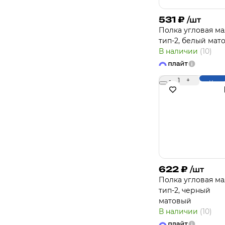
531
₽
/шт
Полка угловая ма
тип-2, белый мат
В наличии
(10)
-
1
+
Купи
622
₽
/шт
Полка угловая ма
тип-2, черный
матовый
В наличии
(10)