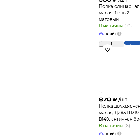
Полка одинарная
малая, белый
матовый
В наличии
(10)
-
1
+
Купи
870
₽
/шт
Полка двухъярус
малая, Д285 Ш210
В140, античная бр
В наличии
(8)