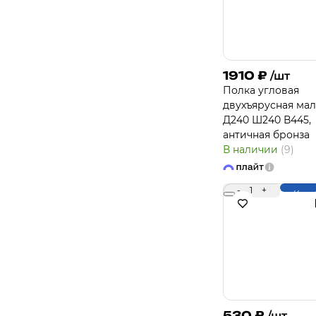
1910
₽
/шт
Полка угловая
двухъярусная мал
Д240 Ш240 В445,
античная бронза
В наличии
(9)
-
1
+
Купи
530
₽
/шт