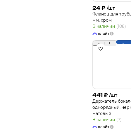
24
₽
/шт
Фланец для трубы
мм, хром
В наличии
(108)
-
1
+
Купи
441
₽
/шт
Держатель бокал
однорядный, чер
матовый
В наличии
(7)