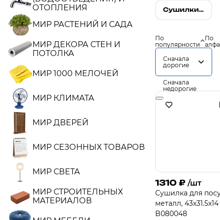
ОТОПЛЕНИЯ
Сушилки и бутылочницы
МИР РАСТЕНИЙ И САДА
По
По
МИР ДЕКОРА СТЕН И
популярности
алфа
ПОТОЛКА
Сначала
дорогие
МИР 1000 МЕЛОЧЕЙ
Сначала
недорогие
МИР КЛИМАТА
МИР ДВЕРЕЙ
МИР СЕЗОННЫХ ТОВАРОВ
МИР СВЕТА
1310
₽
/шт
МИР СТРОИТЕЛЬНЫХ
Сушилка для пос
МАТЕРИАЛОВ
металл, 43х31.5х14
B080048