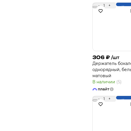
-
1
+
Купи
306
₽
/шт
Держатель бокал
однорядный, бел
матовый
В наличии
(5)
-
1
+
Купи