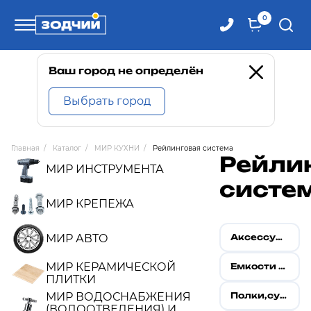
0
Телефоны
Ваш город не определён
Выбрать город
8 800 100-71-71
Главная
/
Каталог
/
МИР КУХНИ
/
Рейлинговая система
Рейли
8 (4242) 30-00-27
МИР ИНСТРУМЕНТА
систе
8 (4242) 30-00-72
МИР КРЕПЕЖА
МИР АВТО
Аксессуары для рейлинговой системы
МИР КЕРАМИЧЕСКОЙ
Емкости для приборов
ПЛИТКИ
МИР ВОДОСНАБЖЕНИЯ
Полки,сушилки
(ВОДООТВЕДЕНИЯ) И