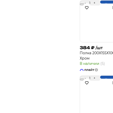
-
1
+
Купи
384
₽
/шт
Полка 200Х155Х10
Хром
В наличии
(5)
-
1
+
Купи