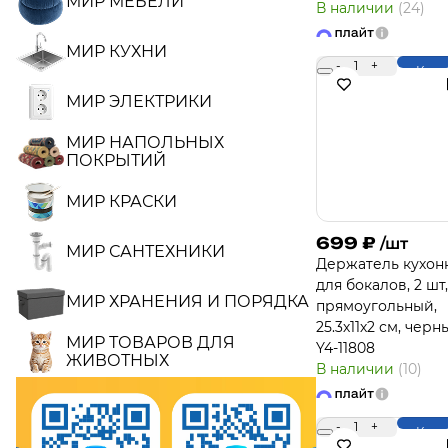
МИР МЕБЕЛИ
В наличии
(24)
МИР КУХНИ
-
1
+
Купи
МИР ЭЛЕКТРИКИ
МИР НАПОЛЬНЫХ
ПОКРЫТИЙ
МИР КРАСКИ
699
₽
/шт
МИР САНТЕХНИКИ
Держатель кухон
для бокалов, 2 шт,
МИР ХРАНЕНИЯ И ПОРЯДКА
прямоугольный,
25.3х11х2 см, черн
МИР ТОВАРОВ ДЛЯ
Y4-11808
ЖИВОТНЫХ
В наличии
(10)
-
1
+
Купи