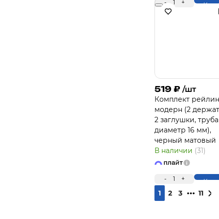
-
1
+
Купи
519
₽
/шт
Комплект рейлин
модерн (2 держат
2 заглушки, труба
диаметр 16 мм),
черный матовый
В наличии
(31)
-
1
+
Купи
1
2
3
11