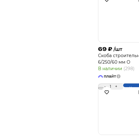
69
₽
/шт
Скоба строитель
6/250/60 мм О
В наличии
(298)
-
1
+
Купи