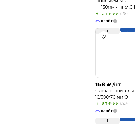
шпилькой М16
Н=150мм - накл.С
В наличии
(26)
-
1
+
Купи
159
₽
/шт
Скоба строитель
10/300/70 мм О
В наличии
(30)
-
1
+
Купи