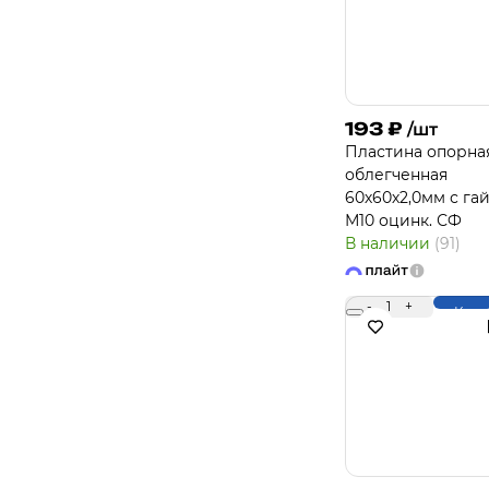
193
₽
/шт
Пластина опорна
облегченная
60х60х2,0мм с га
М10 оцинк. СФ
В наличии
(91)
-
1
+
Купи