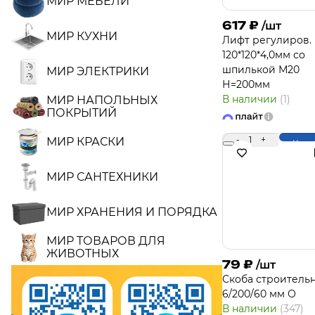
МИР МЕБЕЛИ
617
₽
/шт
МИР КУХНИ
Лифт регулиров.
120*120*4,0мм со
шпилькой М20
МИР ЭЛЕКТРИКИ
Н=200мм
В наличии
(1)
МИР НАПОЛЬНЫХ
ПОКРЫТИЙ
-
1
+
МИР КРАСКИ
Купи
МИР САНТЕХНИКИ
МИР ХРАНЕНИЯ И ПОРЯДКА
МИР ТОВАРОВ ДЛЯ
ЖИВОТНЫХ
79
₽
/шт
Скоба строитель
6/200/60 мм О
В наличии
(347)