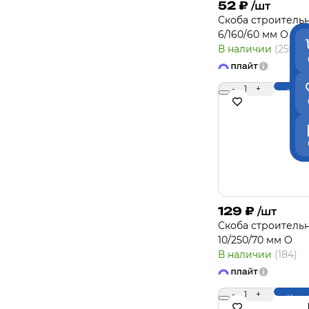
52
₽
/шт
Скоба строитель
6/160/60 мм О
В наличии
(259)
-
1
+
Купи
129
₽
/шт
Скоба строитель
10/250/70 мм О
В наличии
(184)
-
1
+
Купи