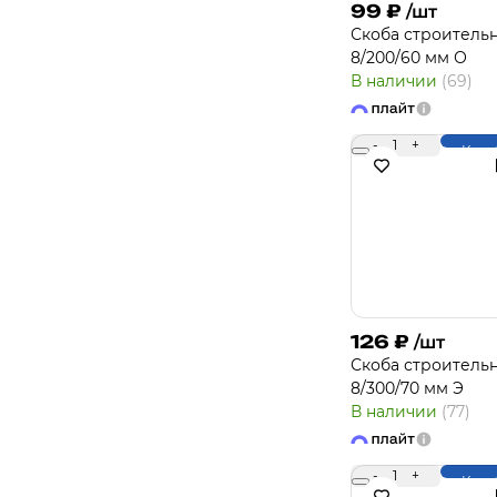
99
₽
/шт
Скоба строитель
8/200/60 мм О
В наличии
(69)
-
1
+
Купи
126
₽
/шт
Скоба строитель
8/300/70 мм Э
В наличии
(77)
-
1
+
Купи