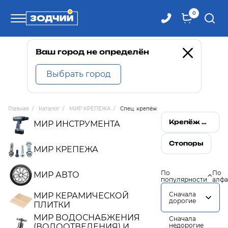
0
Телефоны
Ваш город не определён
Выбрать город
8 800 100-71-71
Главная
/
Каталог
/
МИР КРЕПЕЖА
/
Спец. крепёж
8 (4242) 30-00-27
Крепёж для рам и фасадов
МИР ИНСТРУМЕНТА
Стопоры
8 (4242) 30-00-72
МИР КРЕПЕЖА
По
По
МИР АВТО
популярности
алфа
Сначала
МИР КЕРАМИЧЕСКОЙ
дорогие
ПЛИТКИ
МИР ВОДОСНАБЖЕНИЯ
Сначала
недорогие
(ВОДООТВЕДЕНИЯ) И