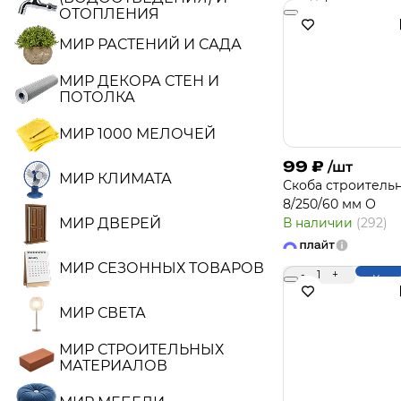
ОТОПЛЕНИЯ
МИР РАСТЕНИЙ И САДА
МИР ДЕКОРА СТЕН И
ПОТОЛКА
МИР 1000 МЕЛОЧЕЙ
99
₽
/шт
МИР КЛИМАТА
Скоба строитель
8/250/60 мм О
МИР ДВЕРЕЙ
В наличии
(292)
МИР СЕЗОННЫХ ТОВАРОВ
-
1
+
Купи
МИР СВЕТА
МИР СТРОИТЕЛЬНЫХ
МАТЕРИАЛОВ