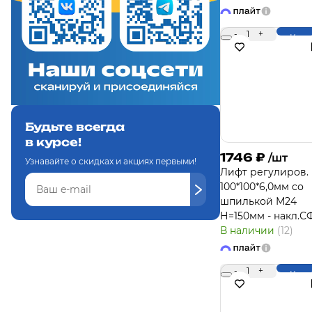
-
1
+
Купи
Будьте всегда
в курсе!
1746
₽
/шт
Узнавайте о скидках и акциях первыми!
Лифт регулиров.
100*100*6,0мм со
шпилькой М24
Н=150мм - накл.С
В наличии
(12)
-
1
+
Купи