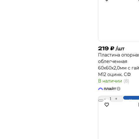
219
₽
/шт
Пластина опорна
облегченная
60х60х2,0мм с га
М12 оцинк. СФ
В наличии
(8)
-
1
+
Купи