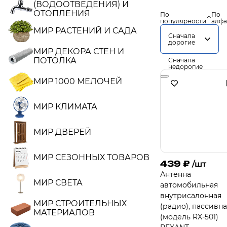
(ВОДООТВЕДЕНИЯ) И
ОТОПЛЕНИЯ
По
По
популярности
алфа
МИР РАСТЕНИЙ И САДА
Сначала
дорогие
МИР ДЕКОРА СТЕН И
ПОТОЛКА
Сначала
недорогие
МИР 1000 МЕЛОЧЕЙ
МИР КЛИМАТА
МИР ДВЕРЕЙ
МИР СЕЗОННЫХ ТОВАРОВ
439
₽
/шт
Антенна
МИР СВЕТА
автомобильная
внутрисалонная
МИР СТРОИТЕЛЬНЫХ
(радио), пассивн
МАТЕРИАЛОВ
(модель RX-501)