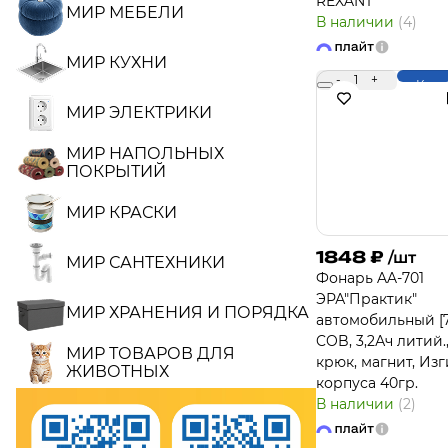
REXANT
МИР МЕБЕЛИ
В наличии
(4)
МИР КУХНИ
-
1
+
Купи
МИР ЭЛЕКТРИКИ
МИР НАПОЛЬНЫХ
ПОКРЫТИЙ
МИР КРАСКИ
1848
₽
/шт
МИР САНТЕХНИКИ
Фонарь AA-701
ЭРА"Практик"
МИР ХРАНЕНИЯ И ПОРЯДКА
автомобильный [7
COB, 3,2Ач литий.
МИР ТОВАРОВ ДЛЯ
крюк, магнит, Из
ЖИВОТНЫХ
корпуса 40гр.
В наличии
(2)