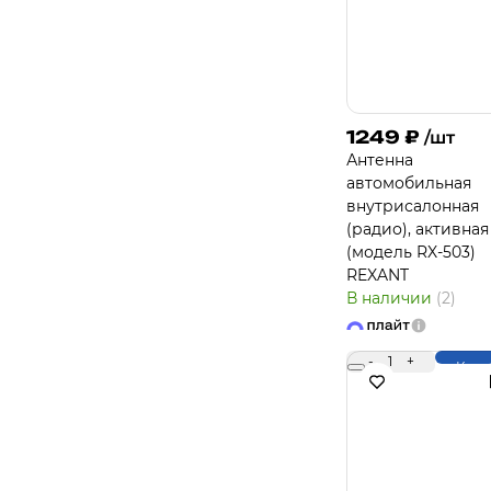
1249
₽
/шт
Антенна
автомобильная
внутрисалонная
(радио), активная
(модель RX-503)
REXANT
В наличии
(2)
-
1
+
Купи