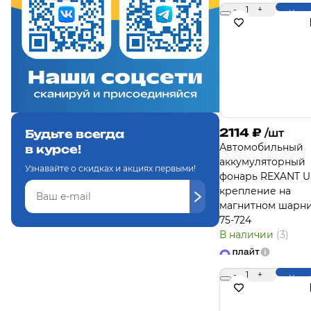
-
1
+
Купи
2114
₽
/шт
Будьте всегда
Автомобильный
в курсе!
аккумуляторный
Узнавайте о скидках и акциях первыми!
фонарь REXANT U
крепление на
магнитном шарн
75-724
В наличии
(3)
-
1
+
Купи