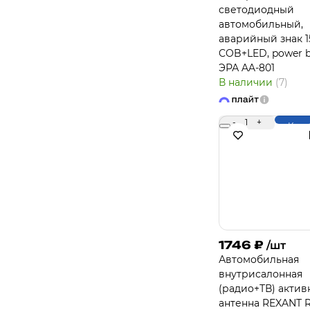
светодиодный
автомобильный,
аварийный знак 15
COB+LED, power b
ЭРА AA-801
В наличии
(7)
-
1
+
Купи
1746
₽
/шт
Автомобильная
внутрисалонная
(радиo+ТВ) актив
антеннa REXANT R