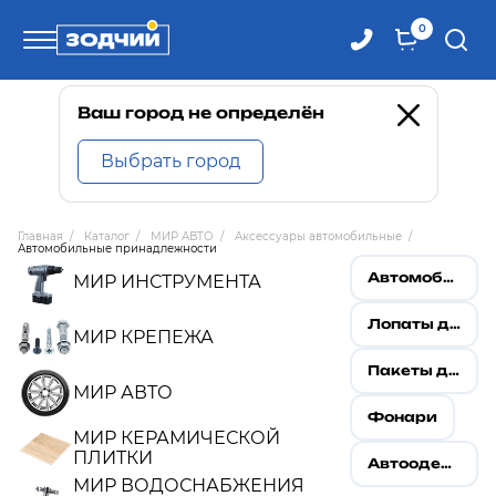
0
Телефоны
Ваш город не определён
Выбрать город
8 800 100-71-71
Главная
/
Каталог
/
МИР АВТО
/
Аксессуары автомобильные
/
Автомобильные принадлежности
8 (4242) 30-00-27
Автомобильные антенны
МИР ИНСТРУМЕНТА
8 (4242) 30-00-72
Лопаты для авто
МИР КРЕПЕЖА
Пакеты для шин
МИР АВТО
Фонари
МИР КЕРАМИЧЕСКОЙ
ПЛИТКИ
Автоодеяло
МИР ВОДОСНАБЖЕНИЯ