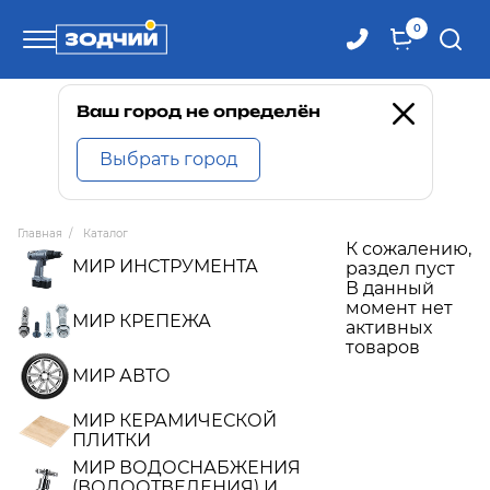
0
Телефоны
Ваш город не определён
Выбрать город
8 800 100-71-71
Главная
/
Каталог
К сожалению,
8 (4242) 30-00-27
МИР ИНСТРУМЕНТА
раздел пуст
В данный
момент нет
8 (4242) 30-00-72
МИР КРЕПЕЖА
активных
товаров
МИР АВТО
МИР КЕРАМИЧЕСКОЙ
ПЛИТКИ
МИР ВОДОСНАБЖЕНИЯ
(ВОДООТВЕДЕНИЯ) И