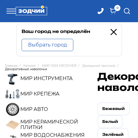
0
Телефоны
Ваш город не определён
Выбрать город
8 800 100-71-71
Главная
/
Каталог
/
МИР 1000 МЕЛОЧЕЙ
/
Домашний текстиль
/
Декоративные наволочки
8 (4242) 30-00-27
Декор
МИР ИНСТРУМЕНТА
навол
8 (4242) 30-00-72
МИР КРЕПЕЖА
МИР АВТО
Бежевый
МИР КЕРАМИЧЕСКОЙ
Белый
ПЛИТКИ
МИР ВОДОСНАБЖЕНИЯ
Зелёный