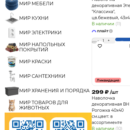
МИР МЕБЕЛИ
декоративная Эт
"Классика",
цв.бежевый, 43х4
МИР КУХНИ
В наличии
(11)
МИР ЭЛЕКТРИКИ
-
1
+
Купи
МИР НАПОЛЬНЫХ
ПОКРЫТИЙ
МИР КРАСКИ
МИР САНТЕХНИКИ
Ликвидация
МИР ХРАНЕНИЯ И ПОРЯДКА
299
₽
/шт
Навoлочка
МИР ТОВАРОВ ДЛЯ
декоративная ВН
ЖИВОТНЫХ
Рогожка 40х40
см.цвет: в
ассортименте
В наличии
(10)