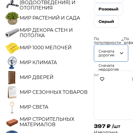
(ВОДООТВЕДЕНИЯ) И
ОТОПЛЕНИЯ
Розовый
МИР РАСТЕНИЙ И САДА
Серый
МИР ДЕКОРА СТЕН И
ПОТОЛКА
По
По
популярности
алфа
МИР 1000 МЕЛОЧЕЙ
Сначала
дорогие
МИР КЛИМАТА
Сначала
недорогие
МИР ДВЕРЕЙ
МИР СЕЗОННЫХ ТОВАРОВ
МИР СВЕТА
МИР СТРОИТЕЛЬНЫХ
МАТЕРИАЛОВ
397
₽
/шт
Наволочка