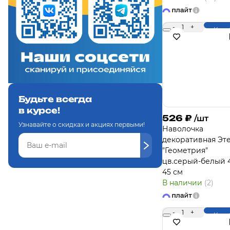
-
1
+
Купи
Будьте всегда
в курсе!
526
₽
/шт
Узнавайте о скидках и акциях первыми!
Наволочка
декоративная Эт
"Геометрия"
цв.серый-белый 4
45 см
В наличии
(2)
-
1
+
Купи