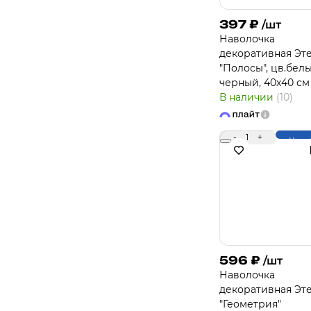
397
₽
/шт
Наволочка
декоративная Эт
"Полосы", цв.бел
черный, 40х40 см
В наличии
(10)
-
1
+
Купи
596
₽
/шт
Наволочка
декоративная Эт
"Геометрия"