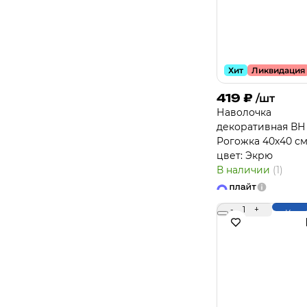
Хит
Ликвидация
419
₽
/шт
Навoлочка
декоративная ВН
Рогожка 40х40 с
цвет: Экрю
В наличии
(1)
-
1
+
Купи