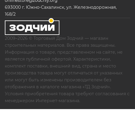
onlinestore@zodchiy.org
693000 г. Южно-Сахалинск, ул. Железнодорожная,
168/2
2009–2026 © Торговый Дом Зодчий — магазин
строительных материалов. Все права защищены.
Информация о товаре, представленном на сайте, не
является публичной офертой. Характеристики,
комплект поставки, внешний вид, страна и место
производства товара могут отличаться от указанных
или могут быть изменены производителем без
отображения в каталоге магазина «ТД Зодчий».
Условия приобретения товара требуют согласования с
менеджером Интернет-магазина.