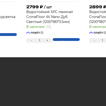
2799
₽
2899
/ шт
Водостойкий SPC ламинат
Водостой
одсветка
CronaFloor 4V Nano Дуб
CronaFlo
П
Светлый (1200*180*3.5мм)
(1200*180
В наличии
(13)
В налич
упить
-
1
+
-
1
Купить
Для клиентов всех банков
Разбейте оплату 