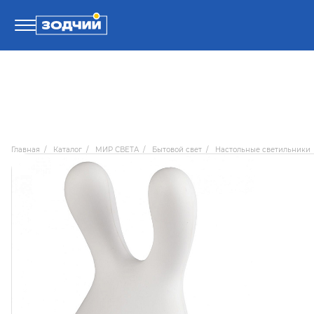
Телефоны
8 800 100-71-71
Главная
/
Каталог
/
МИР СВЕТА
/
Бытовой свет
/
Настольные светильники
8 (4242) 30-00-27
8 (4242) 30-00-72