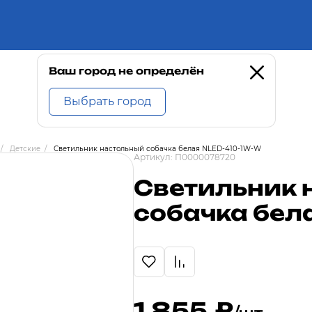
Ваш город не определён
Выбрать город
/
Детские
/
Светильник настольный собачка белая NLED-410-1W-W
Артикул:
П0000078720
Светильник 
собачка бел
1 855