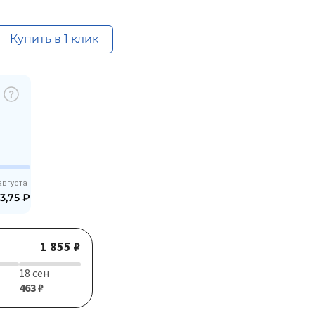
Купить в 1 клик
августа
3,75
₽
1 855 ₽
18 сен
463 ₽