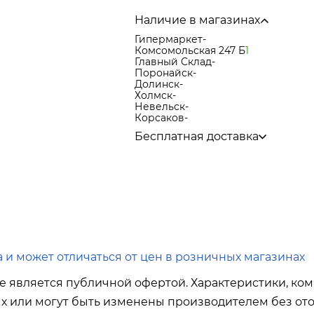
Наличие в магазинах
Гипермаркет
-
Комсомольская 247 Б
1
Главный Склад
-
Поронайск
-
Долинск
-
Холмск
-
Невельск
-
Корсаков
-
Бесплатная доставка
по городу при покупке
от 15 000р
в города Корсаков, Долинск, Ани
в города Холмск, Невельск при п
в город Поронайск при покупке
о
Подробнее об условиях доставки
 и может отличаться от цен в розничных магазинах
е является публичной офертой. Характеристики, ком
ых или могут быть изменены производителем без ото