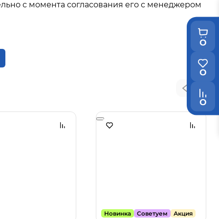
льно с момента согласования его с менеджером
0
0
0
Новинка
Советуем
Акция