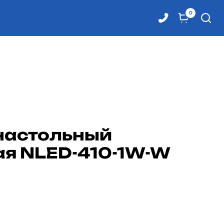
0
настольный
ая NLED-410-1W-W