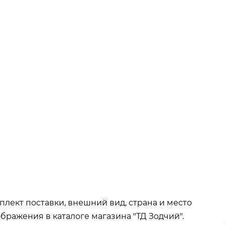
ва при покупке
от 15 000р
окупке
от 35 000р
т 50 000р
плект поставки, внешний вид, страна и место
бражения в каталоге магазина "ТД Зодчий".