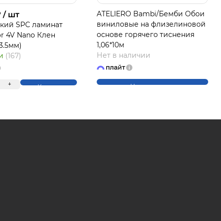
₽
ATELIERO Bambi/Бемби Обои
/ шт
виниловые на флизелиновой
кий SPC ламинат
основе горячего тиснения
or 4V Nano Клен
ЛАЙТ
1,06*10м
*3.5мм)
Нет в наличии
ии
(167)
+
Нет в наличии
Купить
на части