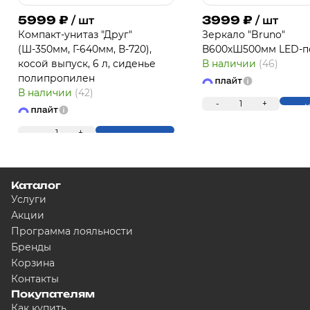
5999
₽
3999
₽
/ шт
/ шт
Компакт-унитаз "Друг"
Зеркало "Bruno"
(Ш-350мм, Г-640мм, В-720),
В600хШ500мм LED-п
косой выпуск, 6 л, сиденье
В наличии
(46)
полипропилен
В наличии
(42)
-
1
+
К
-
1
+
Купить
Каталог
Услуги
Акции
Программа лояльности
Бренды
Корзина
Контакты
Покупателям
Как купить