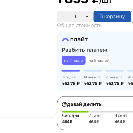
/шт
В корзину
-
+
Общая стоимость:
Разбить платеж
на 4 части
на 6 частей
Сегодня
14 августа
21 августа
28 
463,75
₽
463,75
₽
463,75
₽
46
давай делить
Сегодня
21 авг
4 сент
464 ₽
464 ₽
464 ₽