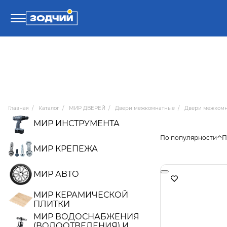
Телефоны
8 800 100-71-71
Главная
/
Каталог
/
МИР ДВЕРЕЙ
/
Двери межкомнатные
/
Двери межкомна
8 (4242) 30-00-27
МИР ИНСТРУМЕНТА
По популярности
П
8 (4242) 30-00-72
МИР КРЕПЕЖА
МИР АВТО
МИР КЕРАМИЧЕСКОЙ
ПЛИТКИ
МИР ВОДОСНАБЖЕНИЯ
(ВОДООТВЕДЕНИЯ) И