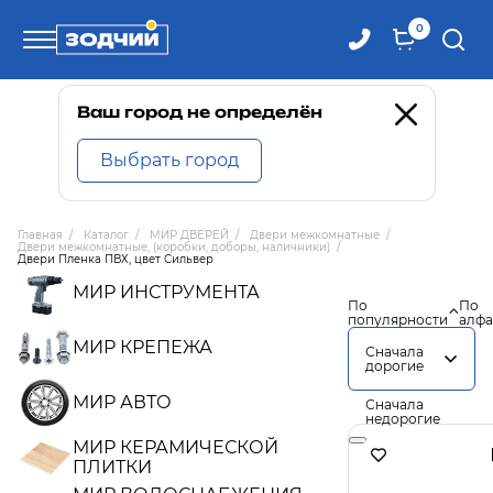
0
Телефоны
Ваш город не определён
Выбрать город
8 800 100-71-71
Главная
/
Каталог
/
МИР ДВЕРЕЙ
/
Двери межкомнатные
/
Двери межкомнатные, (коробки, доборы, наличники)
/
8 (4242) 30-00-27
Двери Пленка ПВХ, цвет Сильвер
МИР ИНСТРУМЕНТА
По
По
популярности
алфа
8 (4242) 30-00-72
МИР КРЕПЕЖА
Сначала
дорогие
МИР АВТО
Сначала
недорогие
МИР КЕРАМИЧЕСКОЙ
ПЛИТКИ