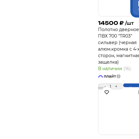
14500
₽
/шт
Полотно дверное
ПВХ 700 "TR03"
сильвер (черная
алюм.кромка с 4-
сторон, магнитна
защелка)
В наличии
(16)
-
1
+
Купи