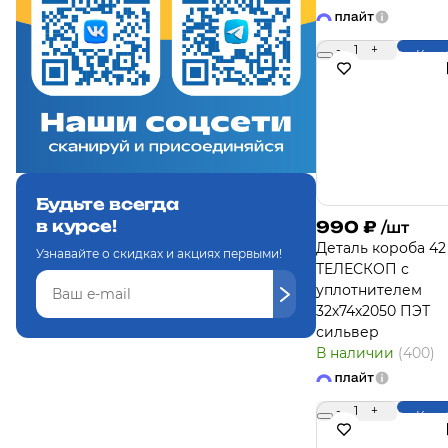
-
1
+
Купи
Будьте всегда
в курсе!
990
₽
/шт
Деталь короба 42
Узнавайте о скидках и акциях первыми!
ТЕЛЕСКОП с
уплотнителем
32х74х2050 ПЭТ
сильвер
В наличии
(400)
-
1
+
Купи