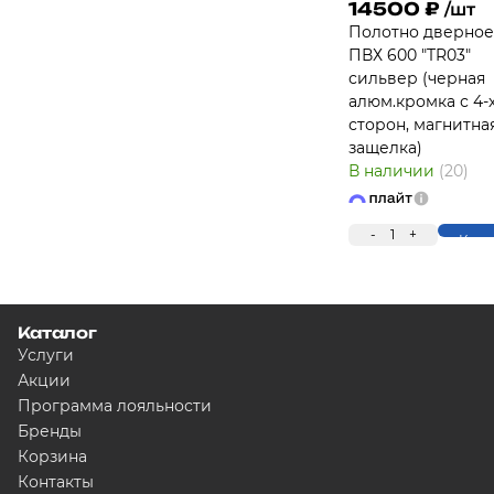
14500
₽
/шт
Полотно дверное
ПВХ 600 "TR03"
сильвер (черная
алюм.кромка с 4-
сторон, магнитна
защелка)
В наличии
(20)
-
1
+
Купи
Каталог
Услуги
Акции
Программа лояльности
Бренды
Корзина
Контакты