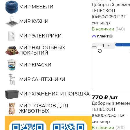
Доборный элеме
МИР МЕБЕЛИ
ТЕЛЕСКОП
10х150х2050 ПЭТ
МИР КУХНИ
сильвер
В наличии
(140)
МИР ЭЛЕКТРИКИ
-
1
+
МИР НАПОЛЬНЫХ
Купи
ПОКРЫТИЙ
МИР КРАСКИ
МИР САНТЕХНИКИ
МИР ХРАНЕНИЯ И ПОРЯДКА
770
₽
/шт
Доборный элеме
МИР ТОВАРОВ ДЛЯ
ТЕЛЕСКОП
ЖИВОТНЫХ
10х100х2050 ПЭТ
сильвер
В наличии
(200)