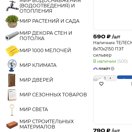
МИР ВОДОСНАБЖЕНИЯ
(ВОДООТВЕДЕНИЯ) И
ОТОПЛЕНИЯ
МИР РАСТЕНИЙ И САДА
МИР ДЕКОРА СТЕН И
590
₽
/шт
ПОТОЛКА
Наличник ТЕЛЕС
8х70х2150 ПЭТ
МИР 1000 МЕЛОЧЕЙ
сильвер
В наличии
(500)
МИР КЛИМАТА
-
1
+
МИР ДВЕРЕЙ
Купи
МИР СЕЗОННЫХ ТОВАРОВ
МИР СВЕТА
МИР СТРОИТЕЛЬНЫХ
МАТЕРИАЛОВ
790
₽
/шт