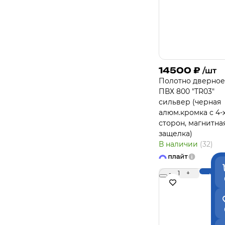
14500
₽
/шт
Полотно дверное
ПВХ 800 "TR03"
сильвер (черная
алюм.кромка с 4-
сторон, магнитна
защелка)
В наличии
(32)
-
1
+
Купи