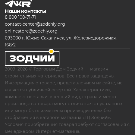
Наши контакты
8 800 100-71-71
contact-center@zodchiy.org
onlinestore@zodchiy.org
693000 г. Южно-Сахалинск, ул. Железнодорожная,
168/2
2009–2026 © Торговый Дом Зодчий — магазин
строительных материалов. Все права защищены.
Информация о товаре, представленном на сайте, не
является публичной офертой. Характеристики,
комплект поставки, внешний вид, страна и место
производства товара могут отличаться от указанных
или могут быть изменены производителем без
отображения в каталоге магазина «ТД Зодчий».
Условия приобретения товара требуют согласования с
менеджером Интернет-магазина.