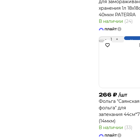
для замораживан
хранения 1л 18х18
40мкм PATERRA
В наличии
(24)
-
1
+
Купи
266
₽
/шт
Фольга "Саянская
фольга" для
запекания 44см*
(14мкм)
В наличии
(33)