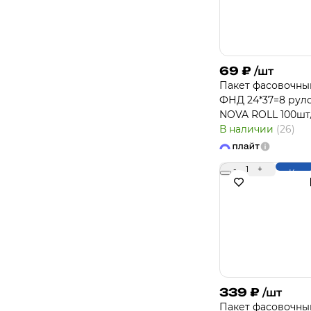
69
₽
/шт
Пакет фасовочны
ФНД 24*37=8 рул
NOVA ROLL 100шт
В наличии
(26)
-
1
+
Купи
339
₽
/шт
Пакет фасовочны