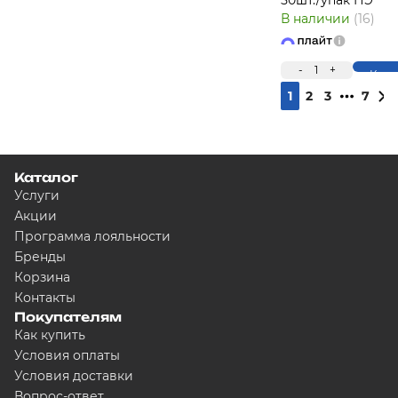
50шт./упак ПЭ
В наличии
(16)
-
1
+
Купи
1
2
3
7
Каталог
Услуги
Акции
Программа лояльности
Бренды
Корзина
Контакты
Покупателям
Как купить
Условия оплаты
Условия доставки
Вопрос-ответ