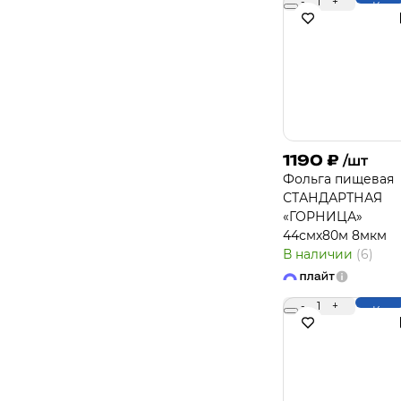
-
1
+
Купи
1190
₽
/шт
Фольга пищевая
СТАНДАРТНАЯ
«ГОРНИЦА»
44смх80м 8мкм
В наличии
(6)
-
1
+
Купи