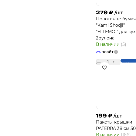
279
₽
/шт
Полотенце бума
"Kami Shodji"
"ELLEMOI" для ку
2рулона
В наличии
(5)
-
1
+
Купи
199
₽
/шт
Пакеты-крышки
PATERRA 38 см 50
В наличии
(166)