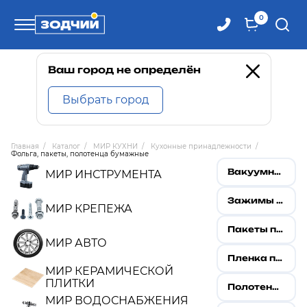
0
Телефоны
Ваш город не определён
Выбрать город
8 800 100-71-71
Главная
/
Каталог
/
МИР КУХНИ
/
Кухонные принадлежности
/
Фольга, пакеты, полотенца бумажные
8 (4242) 30-00-27
Вакуумные пакеты
МИР ИНСТРУМЕНТА
8 (4242) 30-00-72
Зажимы для пакетов
МИР КРЕПЕЖА
Пакеты пищевые
МИР АВТО
Пленка пищевая
МИР КЕРАМИЧЕСКОЙ
ПЛИТКИ
Полотенца бумажные
МИР ВОДОСНАБЖЕНИЯ