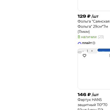
129
₽
/шт
Фольга "Саянская
Фольга" 29см*7м
(11мкм)
В наличии
(23)
-
1
+
Купи
146
₽
/шт
Фартук HANS
защитный 110*70