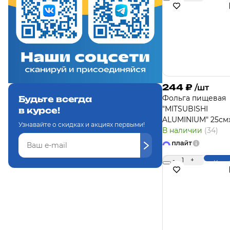
244
₽
/шт
Фольга пищевая
Будьте всегда
"MITSUBISHI
в курсе!
ALUMINIUM" 25см
Узнавайте о скидках и акциях первыми!
В наличии
(34)
-
1
+
Купи