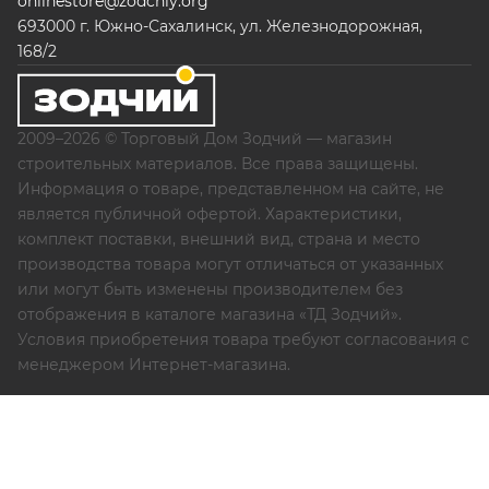
onlinestore@zodchiy.org
693000 г. Южно-Сахалинск, ул. Железнодорожная,
168/2
2009–2026 © Торговый Дом Зодчий — магазин
строительных материалов. Все права защищены.
Информация о товаре, представленном на сайте, не
является публичной офертой. Характеристики,
комплект поставки, внешний вид, страна и место
производства товара могут отличаться от указанных
или могут быть изменены производителем без
отображения в каталоге магазина «ТД Зодчий».
Условия приобретения товара требуют согласования с
менеджером Интернет-магазина.