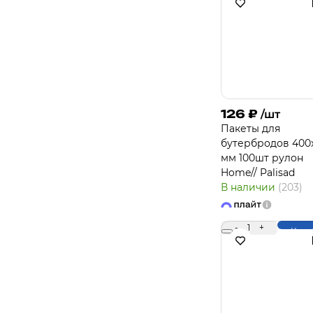
126
₽
/шт
Пакеты для
бутербродов 400
мм 100шт рулон
Home// Palisad
В наличии
(203)
-
1
+
Купи