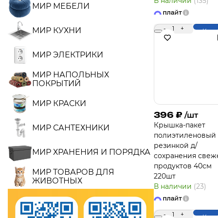
В наличии
(135)
МИР МЕБЕЛИ
-
1
+
МИР КУХНИ
Купи
МИР ЭЛЕКТРИКИ
МИР НАПОЛЬНЫХ
ПОКРЫТИЙ
МИР КРАСКИ
396
₽
/шт
Крышка-пакет
МИР САНТЕХНИКИ
полиэтиленовый 
резинкой д/
МИР ХРАНЕНИЯ И ПОРЯДКА
сохранения свеж
продуктов 40см
МИР ТОВАРОВ ДЛЯ
220шт
ЖИВОТНЫХ
В наличии
(23)
-
1
+
Купи