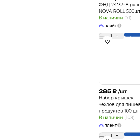
ФНД 24*37=8 рул
NOVA ROLL 500шт
В наличии
(71)
-
1
+
Купи
285
₽
/шт
Набор крышек-
чехлов для пище
продуктов 100 шт
В наличии
(108)
-
1
+
Купи