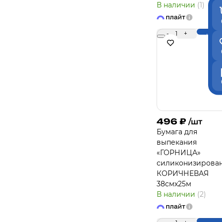
В наличии
(1)
-
1
+
Купи
496
₽
/шт
Бумага для
выпекания
«ГОРНИЦА»
силиконизирова
КОРИЧНЕВАЯ
38смх25м
В наличии
(2)