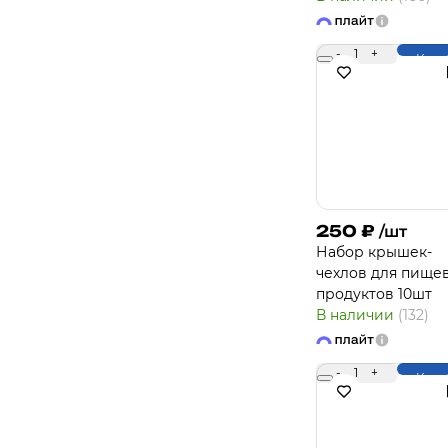
-
1
+
Купи
250
₽
/шт
Набор крышек-
чехлов для пище
продуктов 10шт
В наличии
(132)
-
1
+
Купи