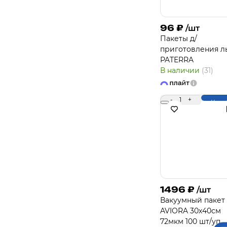
96
₽
/шт
Пакеты д/
приготовления л
PATERRA
В наличии
(31)
-
1
+
Купи
1496
₽
/шт
Вакуумный пакет
AVIORA 30х40см
72мкм 100 шт/уп