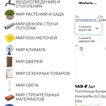
(ВОДООТВЕДЕНИЯ) И
Фольга, пакеты, пергамент
ОТОПЛЕНИЯ
МИР РАСТЕНИЙ И САДА
По
По
популярности
алфа
МИР ДЕКОРА СТЕН И
Сначала
ПОТОЛКА
дорогие
МИР 1000 МЕЛОЧЕЙ
Сначала
недорогие
МИР КЛИМАТА
МИР ДВЕРЕЙ
МИР СЕЗОННЫХ ТОВАРОВ
МИР СВЕТА
149
₽
/шт
Полотенце бума
МИР СТРОИТЕЛЬНЫХ
Комореби 2сл 2р
МАТЕРИАЛОВ
100л