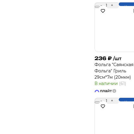
-
1
+
Купи
236
₽
/шт
Фольга "Саянская
Фольга" Гриль
29см*7м (20мкм)
В наличии
(61)
-
1
+
Купи