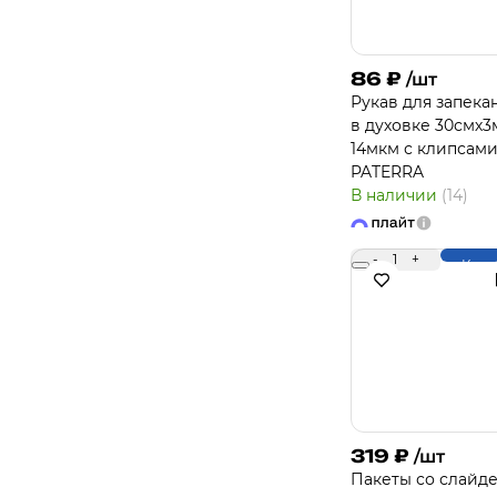
86
₽
/шт
Рукав для запека
в духовке 30смх3
14мкм с клипсам
PATERRA
В наличии
(14)
-
1
+
Купи
319
₽
/шт
Пакеты со слайд