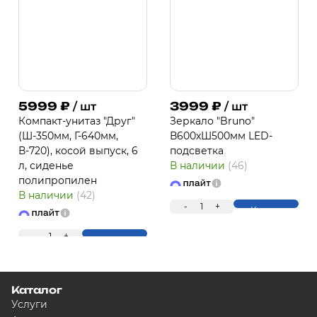
5999
₽
3999
₽
/ шт
/ шт
Компакт-унитаз "Друг"
Зеркало "Bruno"
(Ш-350мм, Г-640мм,
В600хШ500мм LED-
В-720), косой выпуск, 6
подсветка
л, сиденье
В наличии
(46)
полипропилен
В наличии
(42)
-
1
+
Купить
-
1
+
Купить
Каталог
Услуги