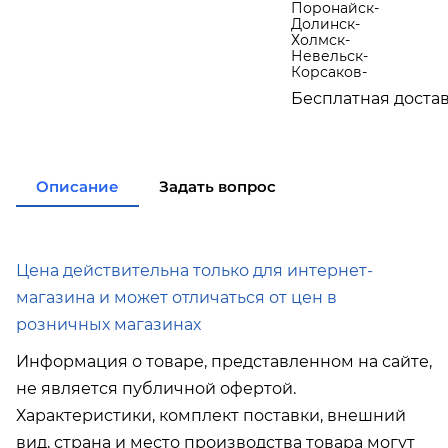
Поронайск
-
Долинск
-
Холмск
-
Невельск
-
Корсаков
-
Бесплатная доста
по городу при поку
в города Корсаков, 
при покупке
от 15 00
в города Холмск, Не
Описание
Задать вопрос
покупке
от 35 000р
в город Поронайск 
000р
Подробнее об условиях 
Цена действительна только для интернет-
магазина и может отличаться от цен в
розничных магазинах
Информация о товаре, представленном на сайте,
не является публичной офертой.
Характеристики, комплект поставки, внешний
вид, страна и место производства товара могут