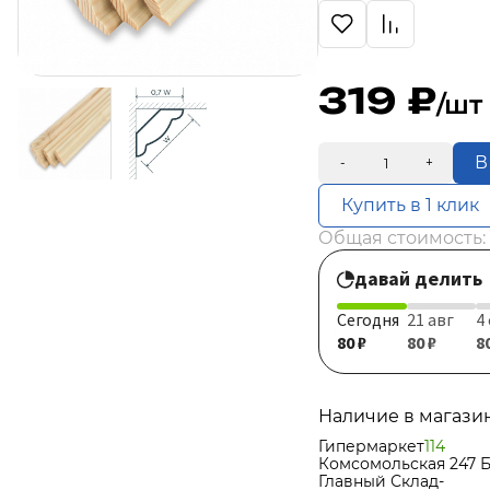
319
/шт
В
-
+
Купить в 1 клик
Общая стоимость:
давай делить
Сегодня
21 авг
4
80 ₽
80 ₽
8
Наличие в магази
Гипермаркет
114
Комсомольская 247 
Главный Склад
-