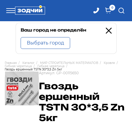
0
Телефоны
Ваш город не определён
Выбрать город
8 800 100-71-71
Главная
/
Каталог
/
МИР СТРОИТЕЛЬНЫХ МАТЕРИАЛОВ
/
Кровля
/
Гибкая черепица
/
Гибкая черепица
/
8 (4242) 30-00-27
Гвоздь ершенный TSTN 30*3,5 Zn 5кг
Артикул:
GP-00115650
Гвоздь
8 (4242) 30-00-72
ершенный
TSTN 30*3,5 Zn
5кг