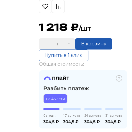
1 218
/шт
В корзину
-
+
Купить в 1 клик
Общая стоимость:
Разбить платеж
на 4 части
Сегодня
17 августа
24 августа
31 августа
304,5
₽
304,5
₽
304,5
₽
304,5
₽