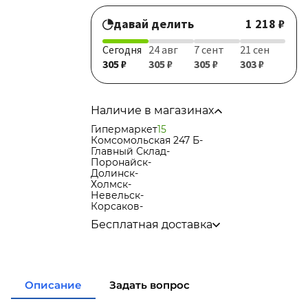
давай делить
1 218 ₽
Сегодня
24 авг
7 сент
21 сен
305 ₽
305 ₽
305 ₽
303 ₽
Наличие в магазинах
Гипермаркет
15
Комсомольская 247 Б
-
Главный Склад
-
Поронайск
-
Долинск
-
Холмск
-
Невельск
-
Корсаков
-
Бесплатная доставка
по городу при покупке
от 15 000р
в города Корсаков, Долинск, Анива при
покупке
от 15 000р
в города Холмск, Невельск при покупке
Описание
Задать вопрос
от 35 000р
в город Поронайск при покупке
от 50