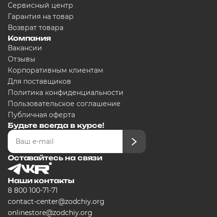
Сервисный центр
Гарантия на товар
Возврат товара
Добавляйте товары в корзину
Компания
Вакансии
Отзывы
Оплачивайте сегодня только
25
Корпоративным клиентам
любого банка
Для поставщиков
Политика конфиденциальности
Пользовательское соглашение
Получайте товар выбранный сп
Публичная оферта
Будьте всегда в курсе!
Оставшиеся части будут списыв
графику
Оставайтесь на связи
Наши контакты
Подробнее
8 800 100-71-71
об оплате Плайтом
contact-center@zodchiy.org
onlinestore@zodchiy.org