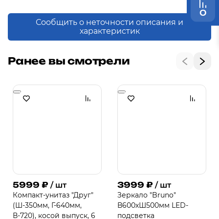
0
Сообщить о неточности описания и
характеристик
Ранее вы смотрели
5999
₽
3999
₽
/ шт
/ шт
Компакт-унитаз "Друг"
Зеркало "Bruno"
(Ш-350мм, Г-640мм,
В600хШ500мм LED-
В-720), косой выпуск, 6
подсветка