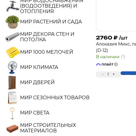
МИР ВОДОСНАБЖЕНИЯ
(ВОДООТВЕДЕНИЯ) И
ОТОПЛЕНИЯ
МИР РАСТЕНИЙ И САДА
МИР ДЕКОРА СТЕН И
2760
₽
/шт
ПОТОЛКА
Алоказия Микс, п
(D-12)
МИР 1000 МЕЛОЧЕЙ
В наличии
(1)
МИР КЛИМАТА
-
1
+
Купи
МИР ДВЕРЕЙ
МИР СЕЗОННЫХ ТОВАРОВ
МИР СВЕТА
МИР СТРОИТЕЛЬНЫХ
МАТЕРИАЛОВ