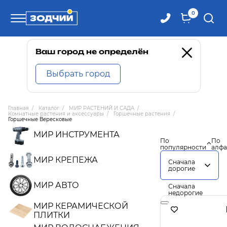
0
Телефоны
Ваш город не определён
Выбрать город
8 800 100-71-71
Главная
/
Каталог
/
МИР РАСТЕНИЙ И САДА
/
Комнатные растения и аксессуары
/
Горшечные растения
/
8 (4242) 30-00-27
Горшечные Вересковые
МИР ИНСТРУМЕНТА
По
По
популярности
алфа
8 (4242) 30-00-72
МИР КРЕПЕЖА
Сначала
дорогие
МИР АВТО
Сначала
недорогие
МИР КЕРАМИЧЕСКОЙ
ПЛИТКИ