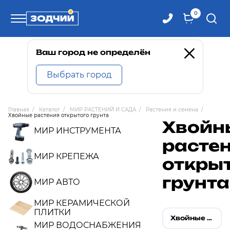
0
Телефоны
Ваш город не определён
Выбрать город
8 800 100-71-71
Главная
/
Каталог
/
МИР РАСТЕНИЙ И САДА
/
Растения и семена
/
Хвойные растения открытого грунта
8 (4242) 30-00-27
Хвойн
МИР ИНСТРУМЕНТА
расте
8 (4242) 30-00-72
МИР КРЕПЕЖА
откры
грунта
МИР АВТО
МИР КЕРАМИЧЕСКОЙ
ПЛИТКИ
Хвойные саженцы закрытой корневой системы
МИР ВОДОСНАБЖЕНИЯ