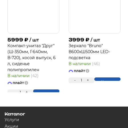
5999
₽
3999
₽
/ шт
/ шт
Компакт-унитаз "Друг"
Зеркало "Bruno"
(Ш-350мм, Г-640мм,
В600хШ500мм LED-
В-720), косой выпуск, 6
подсветка
л, сиденье
В наличии
(46)
полипропилен
В наличии
(42)
-
1
+
Купить
-
1
+
Купить
Каталог
Услуги
Акции