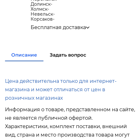
Долинск
-
Холмск
-
Невельск
-
Корсаков
-
Бесплатная доставка
по городу при покупке
от 15 000р
в города Корсаков, Долинск, Анива при
покупке
от 15 000р
в города Холмск, Невельск при покупке
от
Описание
Задать вопрос
35 000р
в город Поронайск при покупке
от 50 000р
Подробнее об условиях доставки
Цена действительна только для интернет-
магазина и может отличаться от цен в
розничных магазинах
Информация о товаре, представленном на сайте,
не является публичной офертой.
Характеристики, комплект поставки, внешний
вид, страна и место производства товара могут