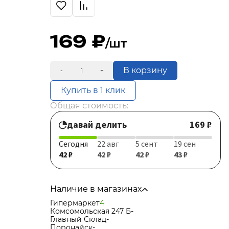
169
/шт
В корзину
-
+
Купить в 1 клик
Общая стоимость:
давай делить
169 ₽
Сегодня
22 авг
5 сент
19 сен
42 ₽
42 ₽
42 ₽
43 ₽
Наличие в магазинах
Гипермаркет
4
Комсомольская 247 Б
-
Главный Склад
-
Поронайск
-