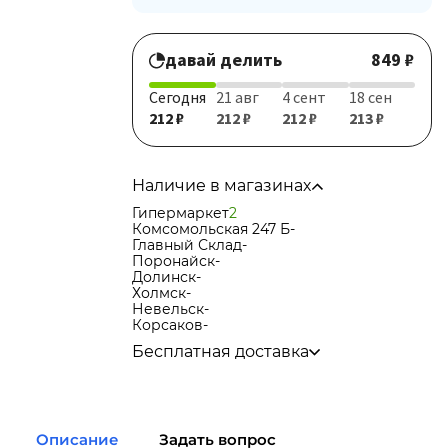
давай делить
849 ₽
Сегодня
21 авг
4 сент
18 сен
212 ₽
212 ₽
212 ₽
213 ₽
Наличие в магазинах
Гипермаркет
2
Комсомольская 247 Б
-
Главный Склад
-
Поронайск
-
Долинск
-
Холмск
-
Невельск
-
Корсаков
-
Бесплатная доставка
по городу при покупке
от 15 000р
в города Корсаков, Долинск, Анива при
покупке
от 15 000р
в города Холмск, Невельск при покупке
Описание
Задать вопрос
от 35 000р