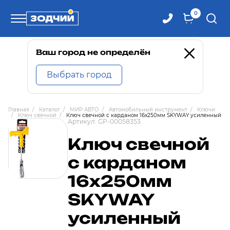
0
Телефоны
Ваш город не определён
Выбрать город
8 800 100-71-71
Главная
/
Каталог
/
МИР АВТО
/
Автомобильный инструмент
/
Ключи
/
Ключ свечной
/
Ключ свечной с карданом 16х250мм SKYWAY усиленный
8 (4242) 30-00-27
Артикул:
GP-00058353
Ключ свечной
8 (4242) 30-00-72
с карданом
16х250мм
SKYWAY
усиленный