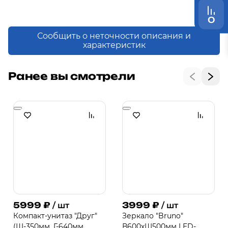
0
Сообщить о неточности описания и
характеристик
Ранее вы смотрели
5999
₽
3999
₽
/ шт
/ шт
Компакт-унитаз "Друг"
Зеркало "Bruno"
(Ш-350мм, Г-640мм,
В600хШ500мм LED-