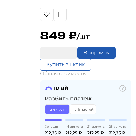
849
/шт
В корзину
-
+
Купить в 1 клик
Общая стоимость:
Разбить платеж
на 4 части
на 6 частей
Сегодня
14 августа
21 августа
28 августа
212,25
₽
212,25
₽
212,25
₽
212,25
₽