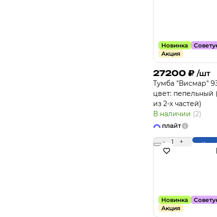
Новинка
Совету
Акция
27200
₽
/шт
Тумба "Висмар" 93
цвет: пепельный (
из 2-х частей)
В наличии
(2)
-
1
+
Купи
Новинка
Совету
Акция