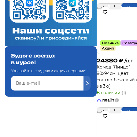
-
1
+
Купи
Новинка
Совету
Акция
Будьте всегда
24380
₽
/шт
в курсе!
Комод "Линдо"
Узнавайте о скидках и акциях первыми!
80х94см, цвет:
светло-бежевый (
из 3-х)
В наличии
(1)
-
1
+
Купи