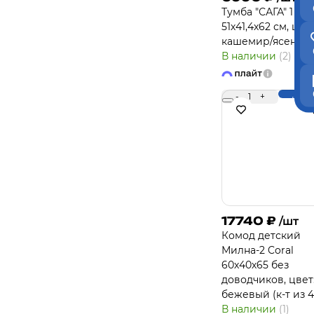
Тумба "САГА" 1 дв
51х41,4х62 см, цвет
кашемир/ясень
В наличии
(2)
-
1
+
Купи
17740
₽
/шт
Комод детский
Милна-2 Coral
60х40х65 без
доводчиков, цвет
бежевый (к-т из 4
В наличии
(1)