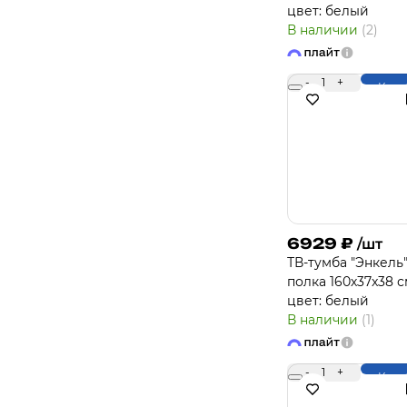
цвет: белый
В наличии
(2)
-
1
+
Купи
6929
₽
/шт
ТВ-тумба "Энкель"
полка 160х37x38 с
цвет: белый
В наличии
(1)
-
1
+
Купи