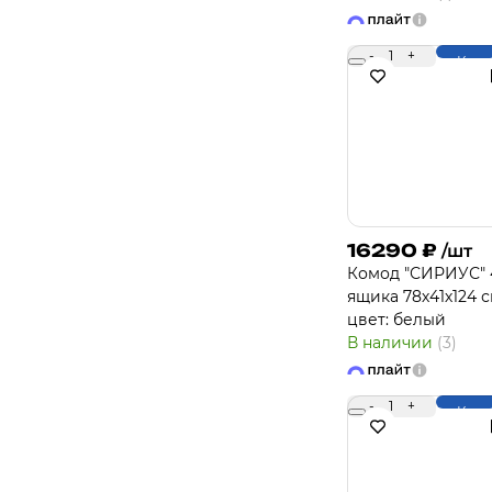
-
1
+
Купи
16290
₽
/шт
Комод "СИРИУС" 
ящика 78х41х124 с
цвет: белый
В наличии
(3)
-
1
+
Купи