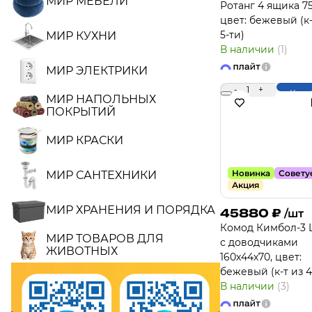
МИР МЕБЕЛИ
Ротанг 4 ящика 75
цвет: бежевый (к-
5-ти)
МИР КУХНИ
В наличии
(1)
МИР ЭЛЕКТРИКИ
-
1
+
Купи
МИР НАПОЛЬНЫХ
ПОКРЫТИЙ
МИР КРАСКИ
Новинка
Совету
МИР САНТЕХНИКИ
Акция
МИР ХРАНЕНИЯ И ПОРЯДКА
45880
₽
/шт
Комод Кимбол-3 L
МИР ТОВАРОВ ДЛЯ
с доводчиками
ЖИВОТНЫХ
160х44х70, цвет:
бежевый (к-т из 4
В наличии
(3)