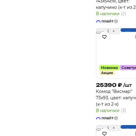
143х54см, цвет:
капучино (к-т из 2
В наличии
(2)
-
1
+
Купи
Новинка
Совету
Акция
25390
₽
/шт
Комод "Висмар"
73х93, цвет: капу
(к-т из 2-х)
В наличии
(3)
-
1
+
Купи