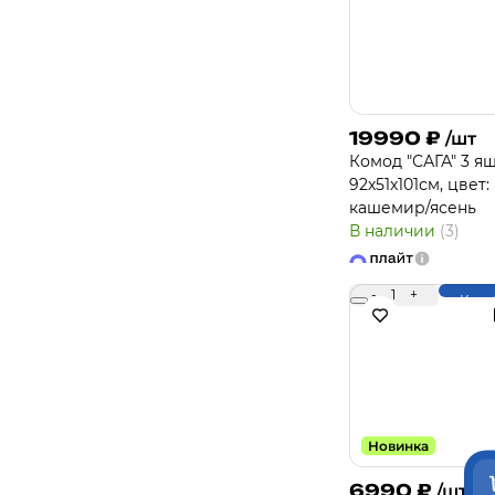
19990
₽
/шт
Комод "САГА" 3 я
92х51x101см, цвет:
кашемир/ясень
В наличии
(3)
-
1
+
Купи
Новинка
6990
₽
/шт