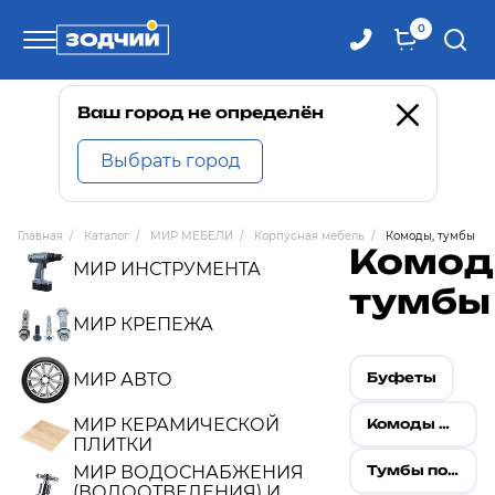
0
Телефоны
Ваш город не определён
Выбрать город
8 800 100-71-71
Главная
/
Каталог
/
МИР МЕБЕЛИ
/
Корпусная мебель
/
Комоды, тумбы
Комод
8 (4242) 30-00-27
МИР ИНСТРУМЕНТА
тумбы
8 (4242) 30-00-72
МИР КРЕПЕЖА
МИР АВТО
Буфеты
МИР КЕРАМИЧЕСКОЙ
Комоды ЛДСП
ПЛИТКИ
МИР ВОДОСНАБЖЕНИЯ
Тумбы под телевизор
(ВОДООТВЕДЕНИЯ) И