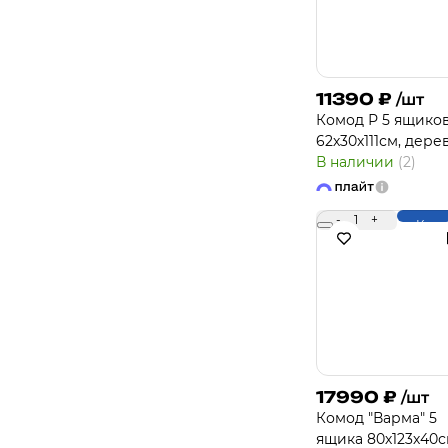
11390
₽
/шт
Комод Р 5 ящико
62х30х111см, дере
В наличии
(2)
-
1
+
Купи
17990
₽
/шт
Комод "Варма" 5
ящика 80х123х40с