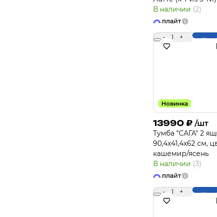
В наличии
(2)
-
1
+
Купи
Новинка
13990
₽
/шт
Тумба "САГА" 2 я
90,4х41,4х62 см, ц
кашемир/ясень
В наличии
(3)
-
1
+
Купи