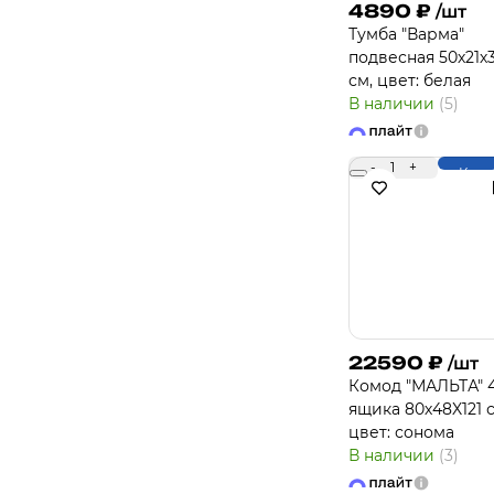
4890
₽
/шт
Тумба "Варма"
подвесная 50х21х
см, цвет: белая
В наличии
(5)
-
1
+
Купи
22590
₽
/шт
Комод "МАЛЬТА" 
ящика 80х48X121 с
цвет: сонома
В наличии
(3)