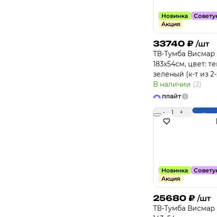
Новинка
Совету
Акция
33740
₽
/шт
ТВ-Тумба Висмар
183х54см, цвет: т
зеленый (к-т из 2-
В наличии
(2)
-
1
+
Купи
Новинка
Совету
Акция
25680
₽
/шт
ТВ-Тумба Висмар