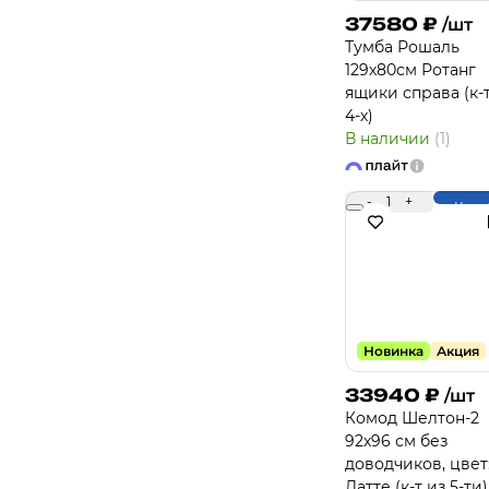
37580
₽
/шт
Тумба Рошаль
129х80см Ротанг
ящики справа (к-т
4-х)
В наличии
(1)
-
1
+
Купи
Новинка
Акция
33940
₽
/шт
Комод Шелтон-2
92х96 см без
доводчиков, цвет
Латте (к-т из 5-ти)