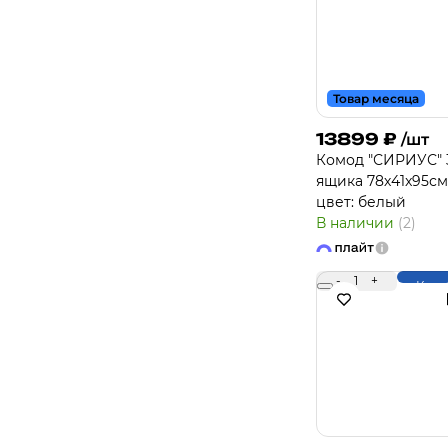
Товар месяца
13899
₽
/шт
Комод "СИРИУС" 
ящика 78х41x95см
цвет: белый
В наличии
(2)
-
1
+
Купи