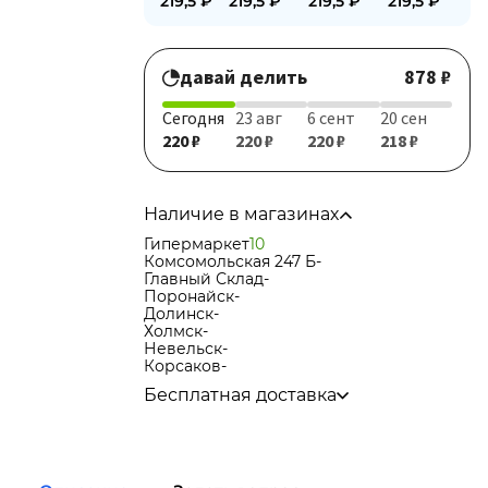
219,5
₽
219,5
₽
219,5
₽
219,5
₽
давай делить
878 ₽
Сегодня
23 авг
6 сент
20 сен
220 ₽
220 ₽
220 ₽
218 ₽
Наличие в магазинах
Гипермаркет
10
Комсомольская 247 Б
-
Главный Склад
-
Поронайск
-
Долинск
-
Холмск
-
Невельск
-
Корсаков
-
Бесплатная доставка
по городу при покупке
от 15 000р
в города Корсаков, Долинск, Анива при
покупке
от 15 000р
в города Холмск, Невельск при покупке