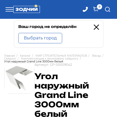
0
Телефоны
Ваш город не определён
Выбрать город
8 800 100-71-71
Главная
/
Каталог
/
МИР СТРОИТЕЛЬНЫХ МАТЕРИАЛОВ
/
Фасад
/
Сайдинг
/
Комплектующие к виниловому сайдингу
/
8 (4242) 30-00-27
Угол наружный Grand Line 3000мм белый
Артикул:
GP-00009042
Угол
8 (4242) 30-00-72
наружный
Grand Line
3000мм
белый