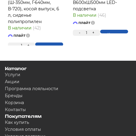
(Ш-350мм, Г-640мм,
В600хШ500мм LED-
В-720), косой выпуск, 6
подсветка
л, сиденье
В наличии
(46)
полипропилен
ПЛ
В наличии
(42)
-
1
+
Купить
-
1
+
Купить
Каталог
Услуги
Акции
Программа лояльности
Для клиентов всех банков
Бренды
Корзина
Контакты
Разбейте оплату на ч
Покупателям
Как купить
Условия оплаты