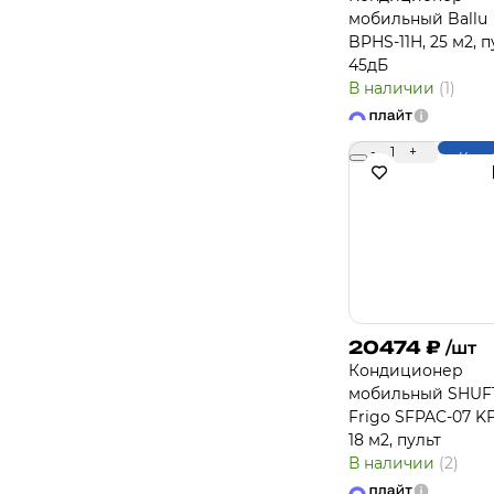
мобильный Ballu
BPHS-11H, 25 м2, п
45дБ
В наличии
(1)
-
1
+
Купи
20474
₽
/шт
Кондиционер
мобильный SHUF
Frigo SFPAC-07 KF
18 м2, пульт
В наличии
(2)