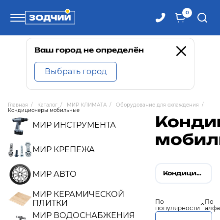
0
Телефоны
Ваш город не определён
Выбрать город
8 800 100-71-71
Главная
/
Каталог
/
МИР КЛИМАТА
/
Оборудование для охлаждения
/
Кондиционеры мобильные
8 (4242) 30-00-27
Конди
МИР ИНСТРУМЕНТА
мобил
8 (4242) 30-00-72
МИР КРЕПЕЖА
МИР АВТО
Кондиционеры мобильные
МИР КЕРАМИЧЕСКОЙ
По
По
ПЛИТКИ
популярности
алфа
МИР ВОДОСНАБЖЕНИЯ