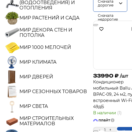
Сначала
(ВОДООТВЕДЕНИЯ) И
дорогие
ОТОПЛЕНИЯ
Сначала
МИР РАСТЕНИЙ И САДА
недорогие
МИР ДЕКОРА СТЕН И
ПОТОЛКА
МИР 1000 МЕЛОЧЕЙ
МИР КЛИМАТА
33990
₽
/шт
МИР ДВЕРЕЙ
Кондиционер
мобильный Ballu 
МИР СЕЗОННЫХ ТОВАРОВ
BPAC-09, 24 м2, пу
встроенный Wi-Fi
МИР СВЕТА
49дБ
В наличии
(1)
МИР СТРОИТЕЛЬНЫХ
МАТЕРИАЛОВ
-
1
+
Купи