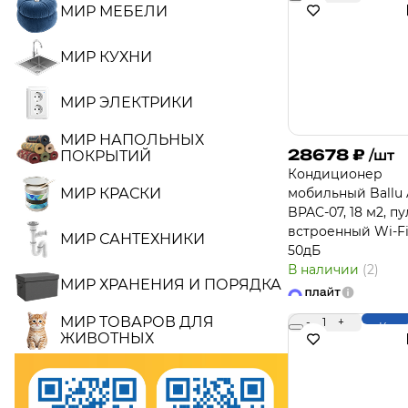
МИР МЕБЕЛИ
МИР КУХНИ
МИР ЭЛЕКТРИКИ
МИР НАПОЛЬНЫХ
28678
₽
/шт
ПОКРЫТИЙ
Кондиционер
МИР КРАСКИ
мобильный Ballu 
BPAC-07, 18 м2, пу
встроенный Wi-Fi
МИР САНТЕХНИКИ
50дБ
В наличии
(2)
МИР ХРАНЕНИЯ И ПОРЯДКА
МИР ТОВАРОВ ДЛЯ
-
1
+
Купи
ЖИВОТНЫХ