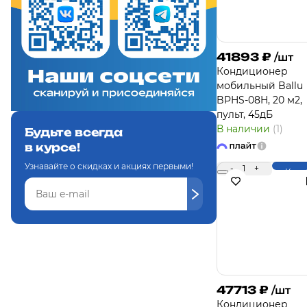
41893
₽
/шт
Кондиционер
мобильный Ballu
BPHS-08H, 20 м2,
пульт, 45дБ
В наличии
(1)
Будьте всегда
в курсе!
Узнавайте о скидках и акциях первыми!
-
1
+
Купи
47713
₽
/шт
Кондиционер