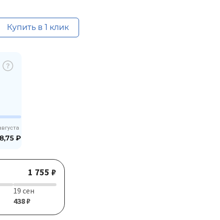
Купить в 1 клик
августа
8,75
₽
1 755 ₽
19 сен
438 ₽