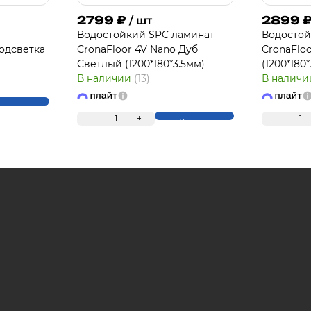
2799
₽
2899
/ шт
Водостойкий SPC ламинат
Водостой
одсветка
CronaFloor 4V Nano Дуб
CronaFlo
П
Светлый (1200*180*3.5мм)
(1200*180
В наличии
(13)
В налич
упить
-
1
+
-
1
Купить
Для клиентов всех банков
Разбейте оплату 