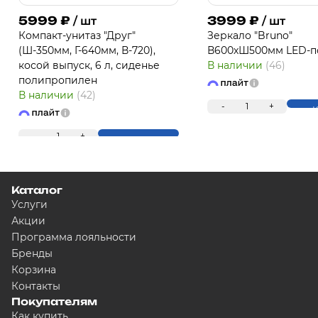
5999
₽
3999
₽
/ шт
/ шт
Компакт-унитаз "Друг"
Зеркало "Bruno"
(Ш-350мм, Г-640мм, В-720),
В600хШ500мм LED-п
косой выпуск, 6 л, сиденье
В наличии
(46)
полипропилен
В наличии
(42)
-
1
+
К
-
1
+
Купить
Каталог
Услуги
Акции
Программа лояльности
Бренды
Корзина
Контакты
Покупателям
Как купить