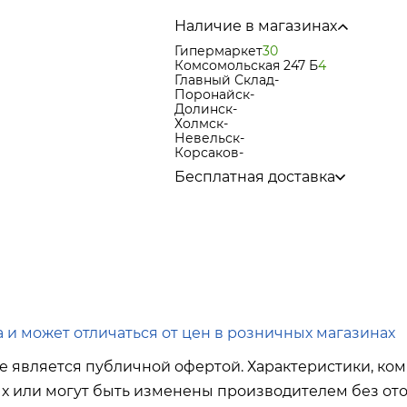
Наличие в магазинах
Гипермаркет
30
Комсомольская 247 Б
4
Главный Склад
-
Поронайск
-
Долинск
-
Холмск
-
Невельск
-
Корсаков
-
Бесплатная доставка
по городу при покупке
от 15 000р
в города Корсаков, Долинск, Ани
в города Холмск, Невельск при п
в город Поронайск при покупке
о
Подробнее об условиях доставки
 и может отличаться от цен в розничных магазинах
е является публичной офертой. Характеристики, ком
ых или могут быть изменены производителем без ото