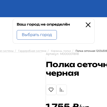
Ваш город не определён
Выбрать город
ые системы
/
Гардеробная система
/
Корзины, полки
/
Полка сеточная 1203x30
Артикул:
M0000011818
Полка сеточ
черная
1 755