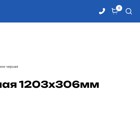
0
6мм черная
ная 1203x306мм