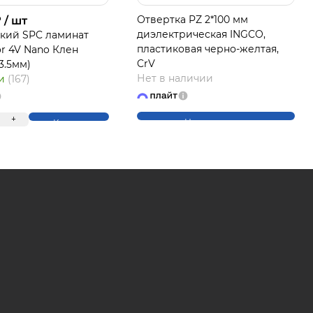
₽
Отвертка PZ 2*100 мм
/ шт
диэлектрическая INGCO,
кий SPC ламинат
пластиковая черно-желтая,
or 4V Nano Клен
ЛАЙТ
CrV
*3.5мм)
Нет в наличии
ии
(167)
+
Нет в наличии
Купить
на части