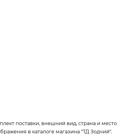
ва при покупке
от 15 000р
окупке
от 35 000р
т 50 000р
плект поставки, внешний вид, страна и место
бражения в каталоге магазина "ТД Зодчий".