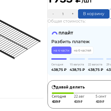
/шт
В корзину
-
+
Общая стоимость:
Разбить платеж
на 4 части
на 6 частей
Сегодня
15 августа
22 августа
29 
438,75
₽
438,75
₽
438,75
₽
43
давай делить
Сегодня
22 авг
5 сент
439 ₽
439 ₽
439 ₽